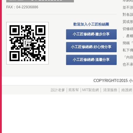
本網
FAX：04-22936886
並不
對各
質或
歡迎加入小工匠粉絲團
切修
小工匠修繕網-撇步分享
、產
簡稱
小工匠修繕網-好心情分享
私下
『內
小工匠修繕網-溫馨分享
也不
COPYRIGHT©20
設計老爹
│
窩客幫
│
MIT製造網
│
清潔服務
│
維護網