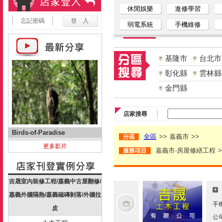
休閒娛樂
進修學習
忘記密碼
弱電系統
手機維修
基隆市
台北市
彰化縣
雲林縣
金門縣
店家搜尋
Birds-of-Paradise
全區
>>
嘉義市
>>
分區
更多影片
嘉義市-房屋修繕工程
>
服務項目
吉晟室內裝修工程/嘉義中古屋翻修/
嘉義外牆隔熱/嘉義磁磚剝落/外牆拉
手
皮
公