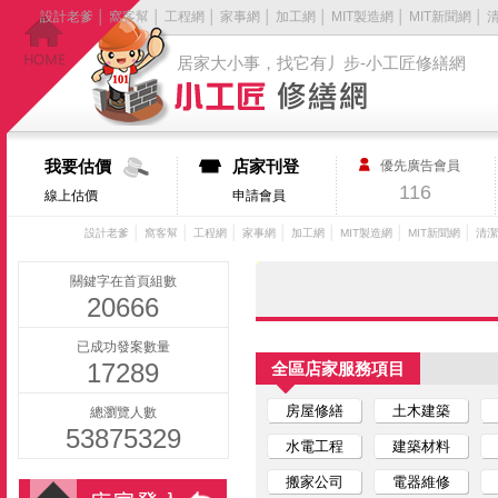
設計老爹
│
窩客幫
│
工程網
│
家事網
│
加工網
│
MIT製造網
│
MIT新聞網
│
居家大小事，找它有丿步-小工匠修繕網
我要估價
店家刊登
優先廣告會員
116
線上估價
申請會員
│
│
│
│
│
│
│
設計老爹
窩客幫
工程網
家事網
加工網
MIT製造網
MIT新聞網
清潔
關鍵字在首頁組數
20666
已成功發案數量
17289
全區店家服務項目
房屋修繕
土木建築
總瀏覽人數
53875329
水電工程
建築材料
搬家公司
電器維修