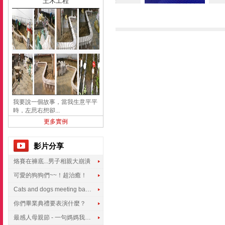
土木工程
我要說一個故事，當我生意平平
時，左思右想卻...
更多實例
影片分享
烙賽在褲底...男子相親大崩潰
可愛的狗狗們~~！超治癒！
Cats and dogs meeting babies for the first time
你們畢業典禮要表演什麼？
最感人母親節 - 一句媽媽我愛你