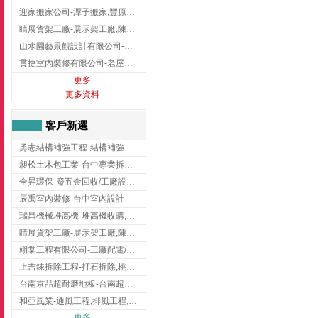
迎家搬家公司-潭子搬家,豐原搬家,大雅搬家,大甲搬家,台中推薦搬家,台中搬家
睛展貨架工廠-展示架工廠,陳列架,台中展示架工廠
山水園藝景觀設計有限公司-景觀工程,景觀設計,新竹園藝工程,新竹景觀設計
貫捷室內裝修有限公司-老屋翻新工程,台中老屋翻新工程,台中舊屋翻新
更多
更多資料
客戶新選
勇志結構補強工程-結構補強工程 ,桃園結構補強工程,龍潭結構補強工程
昶松土木包工業-台中專業拆除工程/挖土機出租
全昇環保-廢五金回收/工廠設備收購/機械設備回收/高價收購廠房設備
辰禹室內裝修-台中室內設計
瑞昌機械堆高機-堆高機收購,新北市堆高機,桃園堆高機
睛展貨架工廠-展示架工廠,陳列架,台中展示架工廠
翊棠工程有限公司-工廠配電/高雄消防機電公司
上吉錸拆除工程-打石拆除,桃園打石拆除,桃園拆除工程
台南京品超耐磨地板-台南超耐磨地板
和亞風業-通風工程,排風工程,彰化通風工程,彰化排風工程
更多