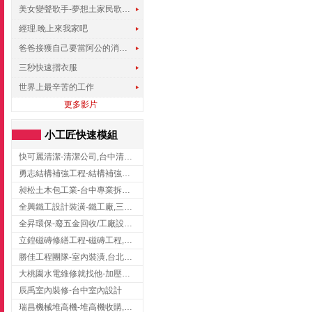
美女變聲歌手-夢想土家民歌傳遍世界
經理.晚上來我家吧
爸爸接獲自己要當阿公的消息，反應史上最可愛!!!
三秒快速摺衣服
世界上最辛苦的工作
更多影片
小工匠快速模組
快可麗清潔-清潔公司,台中清潔公司,台中居家清潔
勇志結構補強工程-結構補強工程 ,桃園結構補強工程,龍潭結構補強工程
昶松土木包工業-台中專業拆除工程/挖土機出租
全興鐵工設計裝潢-鐵工廠,三峽鐵工廠,台北鐵工廠
全昇環保-廢五金回收/工廠設備收購/機械設備回收/高價收購廠房設備
立鍠磁磚修繕工程-磁磚工程,磁磚修補,新竹磁磚工程
勝佳工程團隊-室內裝潢,台北房屋裝修,三重室內裝修
大桃園水電維修就找他-加壓馬達,抽水馬達,桃園水電行,中壢水電
辰禹室內裝修-台中室內設計
瑞昌機械堆高機-堆高機收購,新北市堆高機,桃園堆高機