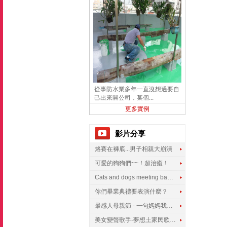
從事防水業多年一直沒想過要自
己出來開公司，某個...
更多實例
影片分享
烙賽在褲底...男子相親大崩潰
可愛的狗狗們~~！超治癒！
Cats and dogs meeting babies for the first time
你們畢業典禮要表演什麼？
最感人母親節 - 一句媽媽我愛你
美女變聲歌手-夢想土家民歌傳遍世界