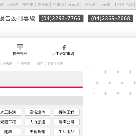
網
│
維修網
│
學習網
│
愛美網
│
開鎖網
│
好家網
│ 
掏客網
│
小華陀
│
野外生活網
│
廣告刊登
小工匠家事網
│
│ 
│
│
│
好家網
掏客網
小華陀
野外生活網
木工裝潢
廚浴設備
拆除工程
景觀工程
人力派遣
清潔公司
開鎖
美食折扣
生活用品