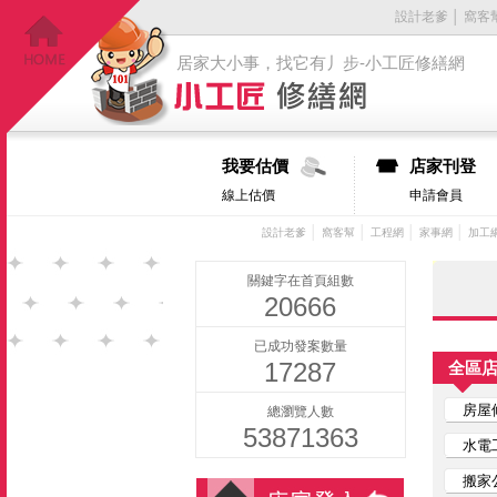
設計老爹
│
窩客
居家大小事，找它有丿步-小工匠修繕網
我要估價
店家刊登
線上估價
申請會員
│
│
│
│
設計老爹
窩客幫
工程網
家事網
加工
關鍵字在首頁組數
20666
已成功發案數量
17287
全區
房屋
總瀏覽人數
53871363
水電
搬家