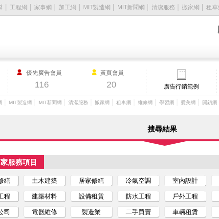
幫
│
工程網
│
家事網
│
加工網
│
MIT製造網
│
MIT新聞網
│
清潔服務
│
搬家網
│
租車
優先廣告會員
黃頁會員
116
20
廣告行銷範例
│
│
│
│
│
│
│
│
│
網
MIT製造網
MIT新聞網
清潔服務
搬家網
租車網
維修網
學習網
愛美網
開鎖網
搜尋結果
店家服務項目
修繕
土木建築
居家修繕
冷氣空調
室內設計
工程
建築材料
設備租賃
防水工程
戶外工程
公司
電器維修
製造業
二手買賣
車輛租賃