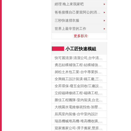
經理.晚上來我家吧
爸爸接獲自己要當阿公的消息，反應史上最可愛!!!
三秒快速摺衣服
世界上最辛苦的工作
更多影片
小工匠快速模組
快可麗清潔-清潔公司,台中清潔公司,台中居家清潔
勇志結構補強工程-結構補強工程 ,桃園結構補強工程,龍潭結構補強工程
昶松土木包工業-台中專業拆除工程/挖土機出租
全興鐵工設計裝潢-鐵工廠,三峽鐵工廠,台北鐵工廠
全昇環保-廢五金回收/工廠設備收購/機械設備回收/高價收購廠房設備
立鍠磁磚修繕工程-磁磚工程,磁磚修補,新竹磁磚工程
勝佳工程團隊-室內裝潢,台北房屋裝修,三重室內裝修
大桃園水電維修就找他-加壓馬達,抽水馬達,桃園水電行,中壢水電
辰禹室內裝修-台中室內設計
瑞昌機械堆高機-堆高機收購,新北市堆高機,桃園堆高機
迎家搬家公司-潭子搬家,豐原搬家,大雅搬家,大甲搬家,台中推薦搬家,台中搬家