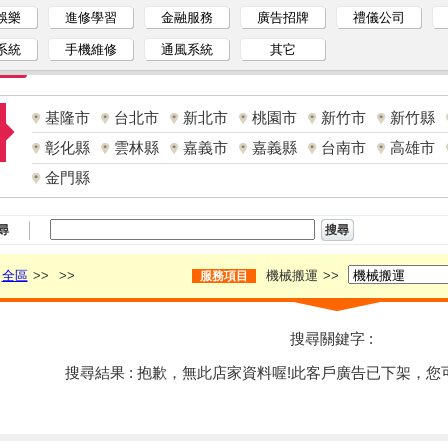
娛樂
進修學習
金融服務
廣告招牌
禮儀公司
系統
手機維修
通風系統
其它
基隆市
台北市
新北市
桃園市
新竹市
新竹縣
彰化縣
雲林縣
嘉義市
嘉義縣
台南市
高雄市
金門縣
尋
全區
>>
>>
機械搬運
>>
服務項目
搜尋關鍵字 :
搜尋結果 : 抱歉，無此店家資料喔!此客戶廣告已下架，您