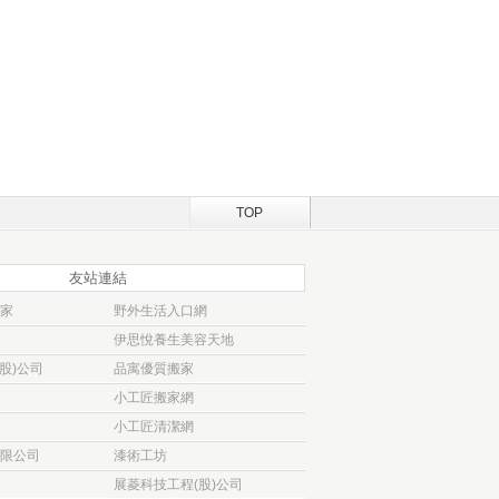
TOP
友站連結
家
野外生活入口網
伊思悅養生美容天地
股)公司
品寓優質搬家
小工匠搬家網
小工匠清潔網
限公司
漆術工坊
展菱科技工程(股)公司