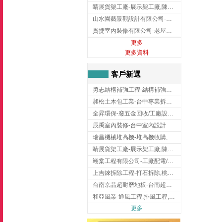
睛展貨架工廠-展示架工廠,陳列架,台中展示架工廠
山水園藝景觀設計有限公司-景觀工程,景觀設計,新竹園藝工程,新竹景觀設計
貫捷室內裝修有限公司-老屋翻新工程,台中老屋翻新工程,台中舊屋翻新
更多
更多資料
客戶新選
勇志結構補強工程-結構補強工程 ,桃園結構補強工程,龍潭結構補強工程
昶松土木包工業-台中專業拆除工程/挖土機出租
全昇環保-廢五金回收/工廠設備收購/機械設備回收/高價收購廠房設備
辰禹室內裝修-台中室內設計
瑞昌機械堆高機-堆高機收購,新北市堆高機,桃園堆高機
睛展貨架工廠-展示架工廠,陳列架,台中展示架工廠
翊棠工程有限公司-工廠配電/高雄消防機電公司
上吉錸拆除工程-打石拆除,桃園打石拆除,桃園拆除工程
台南京品超耐磨地板-台南超耐磨地板
和亞風業-通風工程,排風工程,彰化通風工程,彰化排風工程
更多