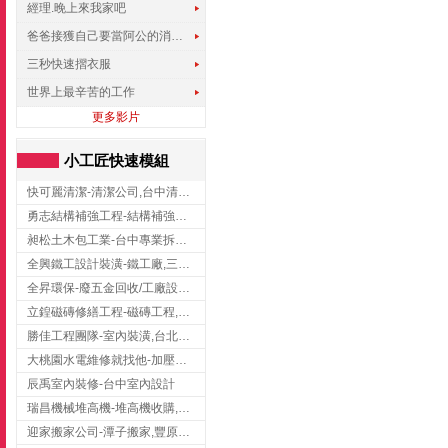
經理.晚上來我家吧
爸爸接獲自己要當阿公的消息，反應史上最可愛!!!
三秒快速摺衣服
世界上最辛苦的工作
更多影片
小工匠快速模組
快可麗清潔-清潔公司,台中清潔公司,台中居家清潔
勇志結構補強工程-結構補強工程 ,桃園結構補強工程,龍潭結構補強工程
昶松土木包工業-台中專業拆除工程/挖土機出租
全興鐵工設計裝潢-鐵工廠,三峽鐵工廠,台北鐵工廠
全昇環保-廢五金回收/工廠設備收購/機械設備回收/高價收購廠房設備
立鍠磁磚修繕工程-磁磚工程,磁磚修補,新竹磁磚工程
勝佳工程團隊-室內裝潢,台北房屋裝修,三重室內裝修
大桃園水電維修就找他-加壓馬達,抽水馬達,桃園水電行,中壢水電
辰禹室內裝修-台中室內設計
瑞昌機械堆高機-堆高機收購,新北市堆高機,桃園堆高機
迎家搬家公司-潭子搬家,豐原搬家,大雅搬家,大甲搬家,台中推薦搬家,台中搬家