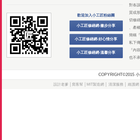
對各
質或
歡迎加入小工匠粉絲團
切修
小工匠修繕網-撇步分享
、產
簡稱
小工匠修繕網-好心情分享
私下
『內
小工匠修繕網-溫馨分享
也不
COPYRIGHT©20
設計老爹
│
窩客幫
│
MIT製造網
│
清潔服務
│
維護網