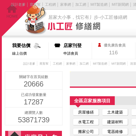
設計老爹
│
窩客幫
│
工程網
│
家事網
│
加工網
│
MIT製造網
│
MIT新聞網
│
居家大小事，找它有丿步-小工匠修繕網
我要估價
店家刊登
優先廣告會員
116
線上估價
申請會員
│
│
│
│
│
│
│
設計老爹
窩客幫
工程網
家事網
加工網
MIT製造網
MIT新聞網
清潔
關鍵字在首頁組數
20666
已成功發案數量
17287
全區店家服務項目
房屋修繕
土木建築
總瀏覽人數
53871739
水電工程
建築材料
搬家公司
電器維修