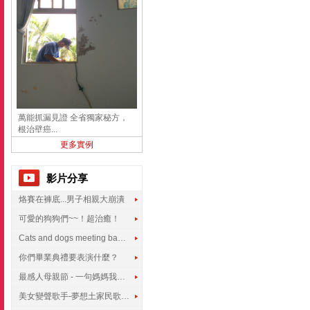
萬能抓漏見證 全省獨家秘方，
根治壁癌...
更多實例
影片分享
烙賽在褲底...男子相親大崩潰
可愛的狗狗們~~！超治癒！
Cats and dogs meeting babies for the first time
你們畢業典禮要表演什麼？
最感人母親節 - 一句媽媽我愛你
美女變聲歌手-夢想土家民歌傳遍世界