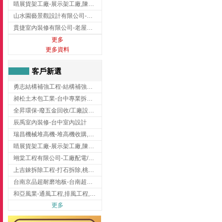
睛展貨架工廠-展示架工廠,陳列架,台中展示架工廠
山水園藝景觀設計有限公司-景觀工程,景觀設計,新竹園藝工程,新竹景觀設計
貫捷室內裝修有限公司-老屋翻新工程,台中老屋翻新工程,台中舊屋翻新
更多
更多資料
客戶新選
勇志結構補強工程-結構補強工程 ,桃園結構補強工程,龍潭結構補強工程
昶松土木包工業-台中專業拆除工程/挖土機出租
全昇環保-廢五金回收/工廠設備收購/機械設備回收/高價收購廠房設備
辰禹室內裝修-台中室內設計
瑞昌機械堆高機-堆高機收購,新北市堆高機,桃園堆高機
睛展貨架工廠-展示架工廠,陳列架,台中展示架工廠
翊棠工程有限公司-工廠配電/高雄消防機電公司
上吉錸拆除工程-打石拆除,桃園打石拆除,桃園拆除工程
台南京品超耐磨地板-台南超耐磨地板
和亞風業-通風工程,排風工程,彰化通風工程,彰化排風工程
更多