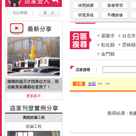
休閒娛樂
進修學習
忘記密碼
弱電系統
手機維修
基隆市
台北市
彰化縣
雲林縣
金門縣
店家搜尋
南韓的超天才找車位方法，現
全區
>>
>>
分區
在歐美各國都在使用了！
更多影片
搜尋結果 : 
萬能抓漏工程
抓漏工程