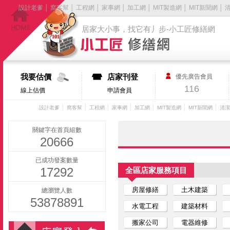
設計老爹
│
窩客幫
│
工程網
│
家事網
│
加工網
│
MIT製造網
│
MIT新聞網
│
居家大小事，找它有丿步-小工匠修繕網
我要估價
店家刊登
優先廣告會員
116
線上估價
申請會員
│
│
│
│
│
│
│
設計老爹
窩客幫
工程網
家事網
加工網
MIT製造網
MIT新聞網
清潔
關鍵字在首頁組數
20666
已成功發案數量
17292
全區店家服務項目
房屋修繕
土木建築
總瀏覽人數
53878891
水電工程
建築材料
搬家公司
電器維修