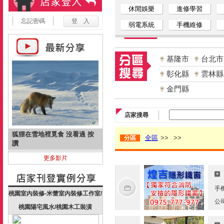
休閒娛樂
進修學習
忘記密碼
弱電系統
手機維修
基隆市
台北市
彰化縣
雲林縣
金門縣
店家搜尋
狐狸在雪地裡覓食 沒看過 按
全區
>>
>>
分區
讚
更多影片
手
桃園室內裝修-米蕾室內裝修工作室/
公
桃園陽宅風水/桃園木工裝潢