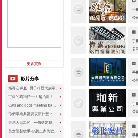
手
公
手
公
更多實例
手
影片分享
公
烙賽在褲底...男子相親大崩潰
可愛的狗狗們~~！超治癒！
手
Cats and dogs meeting babies for the first time
公
你們畢業典禮要表演什麼？
最感人母親節 - 一句媽媽我愛你
美女變聲歌手-夢想土家民歌傳遍世界
手