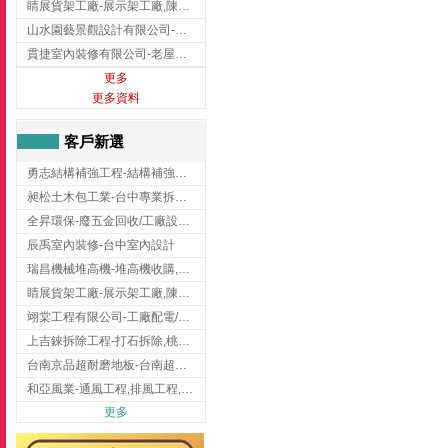
睛展貨架工廠-展示架工廠,陳列架,台中展示架工廠
山水園藝景觀設計有限公司-景觀工程,景觀設計,新竹園藝工程,新竹景觀設計
貫捷室內裝修有限公司-老屋翻新工程,台中老屋翻新工程,台中舊屋翻新
更多
更多資料
客戶新選
勇志結構補強工程-結構補強工程 ,桃園結構補強工程,龍潭結構補強工程
昶松土木包工業-台中專業拆除工程/挖土機出租
全昇環保-廢五金回收/工廠設備收購/機械設備回收/高價收購廠房設備
辰禹室內裝修-台中室內設計
瑞昌機械堆高機-堆高機收購,新北市堆高機,桃園堆高機
睛展貨架工廠-展示架工廠,陳列架,台中展示架工廠
翊棠工程有限公司-工廠配電/高雄消防機電公司
上吉錸拆除工程-打石拆除,桃園打石拆除,桃園拆除工程
台南京品超耐磨地板-台南超耐磨地板
和亞風業-通風工程,排風工程,彰化通風工程,彰化排風工程
更多