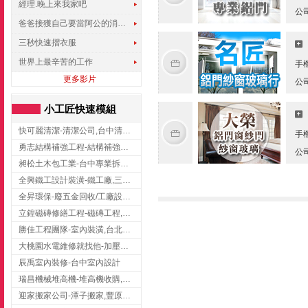
經理.晚上來我家吧
公
爸爸接獲自己要當阿公的消息，反應史上最可愛!!!
三秒快速摺衣服
世界上最辛苦的工作
手
更多影片
公
小工匠快速模組
快可麗清潔-清潔公司,台中清潔公司,台中居家清潔
手
勇志結構補強工程-結構補強工程 ,桃園結構補強工程,龍潭結構補強工程
公
昶松土木包工業-台中專業拆除工程/挖土機出租
全興鐵工設計裝潢-鐵工廠,三峽鐵工廠,台北鐵工廠
全昇環保-廢五金回收/工廠設備收購/機械設備回收/高價收購廠房設備
立鍠磁磚修繕工程-磁磚工程,磁磚修補,新竹磁磚工程
勝佳工程團隊-室內裝潢,台北房屋裝修,三重室內裝修
大桃園水電維修就找他-加壓馬達,抽水馬達,桃園水電行,中壢水電
辰禹室內裝修-台中室內設計
瑞昌機械堆高機-堆高機收購,新北市堆高機,桃園堆高機
迎家搬家公司-潭子搬家,豐原搬家,大雅搬家,大甲搬家,台中推薦搬家,台中搬家