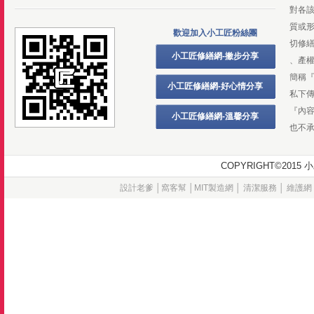
對各
質或
歡迎加入小工匠粉絲團
切修
小工匠修繕網-撇步分享
、產
簡稱
小工匠修繕網-好心情分享
私下
『內
小工匠修繕網-溫馨分享
也不
COPYRIGHT©20
設計老爹
│
窩客幫
│
MIT製造網
│
清潔服務
│
維護網