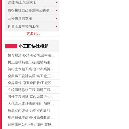
經理.晚上來我家吧
爸爸接獲自己要當阿公的消息，反應史上最可愛!!!
三秒快速摺衣服
世界上最辛苦的工作
更多影片
小工匠快速模組
快可麗清潔-清潔公司,台中清潔公司,台中居家清潔
勇志結構補強工程-結構補強工程 ,桃園結構補強工程,龍潭結構補強工程
昶松土木包工業-台中專業拆除工程/挖土機出租
全興鐵工設計裝潢-鐵工廠,三峽鐵工廠,台北鐵工廠
全昇環保-廢五金回收/工廠設備收購/機械設備回收/高價收購廠房設備
立鍠磁磚修繕工程-磁磚工程,磁磚修補,新竹磁磚工程
勝佳工程團隊-室內裝潢,台北房屋裝修,三重室內裝修
大桃園水電維修就找他-加壓馬達,抽水馬達,桃園水電行,中壢水電
辰禹室內裝修-台中室內設計
瑞昌機械堆高機-堆高機收購,新北市堆高機,桃園堆高機
迎家搬家公司-潭子搬家,豐原搬家,大雅搬家,大甲搬家,台中推薦搬家,台中搬家