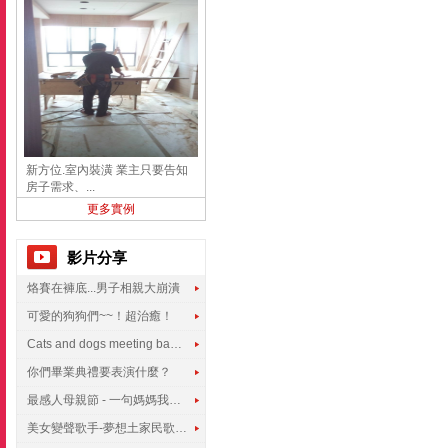
新方位.室內裝潢 業主只要告知
房子需求、...
更多實例
影片分享
烙賽在褲底...男子相親大崩潰
可愛的狗狗們~~！超治癒！
Cats and dogs meeting babies for the first time
你們畢業典禮要表演什麼？
最感人母親節 - 一句媽媽我愛你
美女變聲歌手-夢想土家民歌傳遍世界