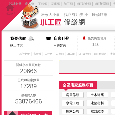
設計老爹
│
窩客幫
│
工程網
│
家事網
│
加工網
│
MIT製造網
│
MIT新聞網
│
居家大小事，找它有丿步-小工匠修繕網
我要估價
店家刊登
優先廣告會員
116
線上估價
申請會員
│
│
│
│
│
│
│
設計老爹
窩客幫
工程網
家事網
加工網
MIT製造網
MIT新聞網
清潔
關鍵字在首頁組數
20666
已成功發案數量
17289
全區店家服務項目
房屋修繕
土木建築
總瀏覽人數
53876466
水電工程
建築材料
搬家公司
電器維修