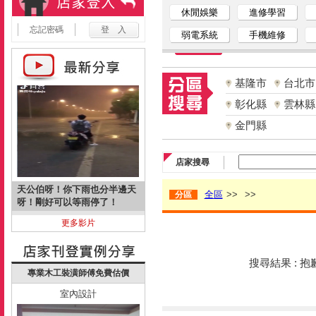
休閒娛樂
進修學習
忘記密碼
弱電系統
手機維修
基隆市
台北市
彰化縣
雲林縣
金門縣
店家搜尋
天公伯呀！你下雨也分半邊天
全區
>>
>>
分區
呀！剛好可以等雨停了！
更多影片
搜尋結果 : 
專業木工裝潢師傅免費估價
室內設計