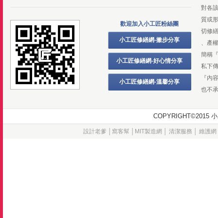
對各
質或
歡迎加入小工匠粉絲團
切修
小工匠修繕網-撇步分享
、產
簡稱
小工匠修繕網-好心情分享
私下
『內
小工匠修繕網-溫馨分享
也不
COPYRIGHT©20
設計老爹
│
窩客幫
│
MIT製造網
│
清潔服務
│
維護網