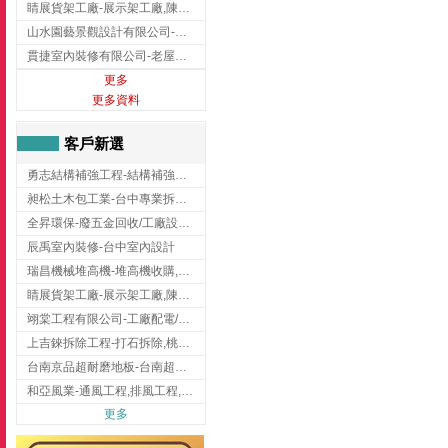
睛展貨架工廠-展示架工廠,陳列架,台中展示架工廠
山水園藝景觀設計有限公司-景觀工程,景觀設計,新竹園藝工程,新竹景觀設計
貫捷室內裝修有限公司-老屋翻新工程,台中老屋翻新工程,台中舊屋翻新
更多
更多資料
客戶新選
勇志結構補強工程-結構補強工程 ,桃園結構補強工程,龍潭結構補強工程
昶松土木包工業-台中專業拆除工程/挖土機出租
全昇環保-廢五金回收/工廠設備收購/機械設備回收/高價收購廠房設備
辰禹室內裝修-台中室內設計
瑞昌機械堆高機-堆高機收購,新北市堆高機,桃園堆高機
睛展貨架工廠-展示架工廠,陳列架,台中展示架工廠
翊棠工程有限公司-工廠配電/高雄消防機電公司
上吉錸拆除工程-打石拆除,桃園打石拆除,桃園拆除工程
台南京品超耐磨地板-台南超耐磨地板
和亞風業-通風工程,排風工程,彰化通風工程,彰化排風工程
更多