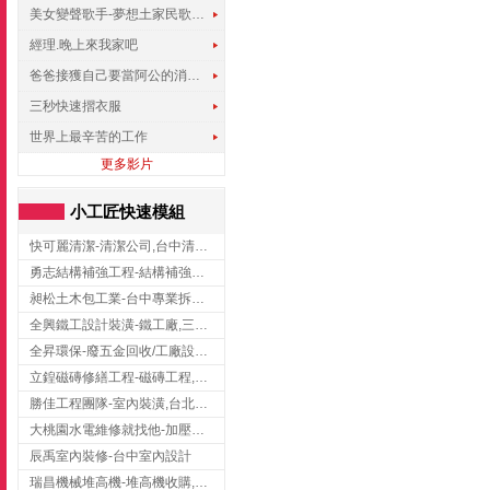
美女變聲歌手-夢想土家民歌傳遍世界
經理.晚上來我家吧
爸爸接獲自己要當阿公的消息，反應史上最可愛!!!
三秒快速摺衣服
世界上最辛苦的工作
更多影片
小工匠快速模組
快可麗清潔-清潔公司,台中清潔公司,台中居家清潔
勇志結構補強工程-結構補強工程 ,桃園結構補強工程,龍潭結構補強工程
昶松土木包工業-台中專業拆除工程/挖土機出租
全興鐵工設計裝潢-鐵工廠,三峽鐵工廠,台北鐵工廠
全昇環保-廢五金回收/工廠設備收購/機械設備回收/高價收購廠房設備
立鍠磁磚修繕工程-磁磚工程,磁磚修補,新竹磁磚工程
勝佳工程團隊-室內裝潢,台北房屋裝修,三重室內裝修
大桃園水電維修就找他-加壓馬達,抽水馬達,桃園水電行,中壢水電
辰禹室內裝修-台中室內設計
瑞昌機械堆高機-堆高機收購,新北市堆高機,桃園堆高機