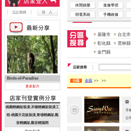
休閒娛樂
進修學習
忘記密碼
弱電系統
手機維修
基隆市
台北市
彰化縣
雲林縣
金門縣
店家搜尋
Birds-of-Paradise
全區
>>
>>
分區
更多影片
桃園輕鋼架裝潢,禾暘輕鋼架裝潢工
手
程-桃園天花板裝潢,青埔輕鋼架,觀
公
音輕鋼架,觀音輕隔間