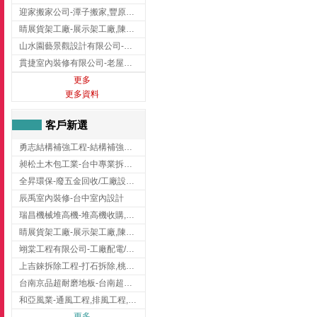
迎家搬家公司-潭子搬家,豐原搬家,大雅搬家,大甲搬家,台中推薦搬家,台中搬家
睛展貨架工廠-展示架工廠,陳列架,台中展示架工廠
山水園藝景觀設計有限公司-景觀工程,景觀設計,新竹園藝工程,新竹景觀設計
貫捷室內裝修有限公司-老屋翻新工程,台中老屋翻新工程,台中舊屋翻新
更多
更多資料
客戶新選
勇志結構補強工程-結構補強工程 ,桃園結構補強工程,龍潭結構補強工程
昶松土木包工業-台中專業拆除工程/挖土機出租
全昇環保-廢五金回收/工廠設備收購/機械設備回收/高價收購廠房設備
辰禹室內裝修-台中室內設計
瑞昌機械堆高機-堆高機收購,新北市堆高機,桃園堆高機
睛展貨架工廠-展示架工廠,陳列架,台中展示架工廠
翊棠工程有限公司-工廠配電/高雄消防機電公司
上吉錸拆除工程-打石拆除,桃園打石拆除,桃園拆除工程
台南京品超耐磨地板-台南超耐磨地板
和亞風業-通風工程,排風工程,彰化通風工程,彰化排風工程
更多