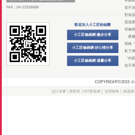
本網
FAX：04-22936886
並不
對各
質或
歡迎加入小工匠粉絲團
切修
小工匠修繕網-撇步分享
、產
簡稱
小工匠修繕網-好心情分享
私下
『內
小工匠修繕網-溫馨分享
也不
COPYRIGHT©20
設計老爹
│
窩客幫
│
MIT製造網
│
清潔服務
│
維護網