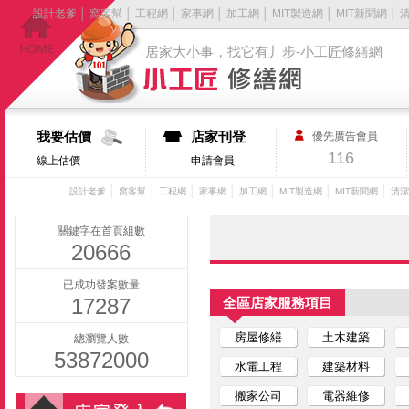
設計老爹
│
窩客幫
│
工程網
│
家事網
│
加工網
│
MIT製造網
│
MIT新聞網
│
居家大小事，找它有丿步-小工匠修繕網
我要估價
店家刊登
優先廣告會員
116
線上估價
申請會員
│
│
│
│
│
│
│
設計老爹
窩客幫
工程網
家事網
加工網
MIT製造網
MIT新聞網
清潔
關鍵字在首頁組數
20666
已成功發案數量
17287
全區店家服務項目
房屋修繕
土木建築
總瀏覽人數
53872000
水電工程
建築材料
搬家公司
電器維修