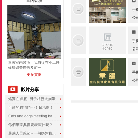
室內裝潢
手
公
手
公
嘉興室內裝潢！我自從在小工匠
修繕網登廣告及前一...
手
更多實例
公
影片分享
烙賽在褲底...男子相親大崩潰
可愛的狗狗們~~！超治癒！
Cats and dogs meeting babies for the first time
你們畢業典禮要表演什麼？
最感人母親節 - 一句媽媽我愛你