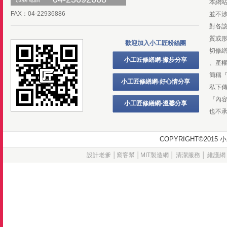
本網
FAX：04-22936886
並不
對各
質或
歡迎加入小工匠粉絲團
切修
小工匠修繕網-撇步分享
、產
簡稱
小工匠修繕網-好心情分享
私下
『內
小工匠修繕網-溫馨分享
也不
COPYRIGHT©20
設計老爹
│
窩客幫
│
MIT製造網
│
清潔服務
│
維護網