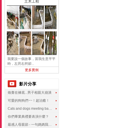
土木工程
我要說一個故事，當我生意平平
時，左思右想卻...
更多實例
影片分享
烙賽在褲底...男子相親大崩潰
可愛的狗狗們~~！超治癒！
Cats and dogs meeting babies for the first time
你們畢業典禮要表演什麼？
最感人母親節 - 一句媽媽我愛你