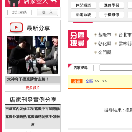
休閒娛樂
進修學習
忘記密碼
弱電系統
手機維修
基隆市
台北市
彰化縣
雲林縣
金門縣
店家搜尋
太神奇了撲克牌會走路！
全區
>>
>>
分區
更多影片
吉晟室內裝修工程/嘉義中古屋翻修/
搜尋結果 : 
嘉義外牆隔熱/嘉義磁磚剝落/外牆拉
皮