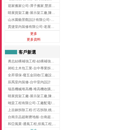
迎家搬家公司-潭子搬家,豐原搬家,大雅搬家,大甲搬家,台中推薦搬家,台中搬家
睛展貨架工廠-展示架工廠,陳列架,台中展示架工廠
山水園藝景觀設計有限公司-景觀工程,景觀設計,新竹園藝工程,新竹景觀設計
貫捷室內裝修有限公司-老屋翻新工程,台中老屋翻新工程,台中舊屋翻新
更多
更多資料
客戶新選
勇志結構補強工程-結構補強工程 ,桃園結構補強工程,龍潭結構補強工程
昶松土木包工業-台中專業拆除工程/挖土機出租
全昇環保-廢五金回收/工廠設備收購/機械設備回收/高價收購廠房設備
辰禹室內裝修-台中室內設計
瑞昌機械堆高機-堆高機收購,新北市堆高機,桃園堆高機
睛展貨架工廠-展示架工廠,陳列架,台中展示架工廠
翊棠工程有限公司-工廠配電/高雄消防機電公司
上吉錸拆除工程-打石拆除,桃園打石拆除,桃園拆除工程
台南京品超耐磨地板-台南超耐磨地板
和亞風業-通風工程,排風工程,彰化通風工程,彰化排風工程