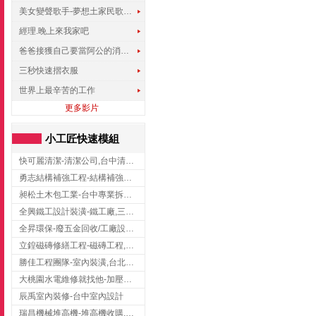
美女變聲歌手-夢想土家民歌傳遍世界
經理.晚上來我家吧
爸爸接獲自己要當阿公的消息，反應史上最可愛!!!
三秒快速摺衣服
世界上最辛苦的工作
更多影片
小工匠快速模組
快可麗清潔-清潔公司,台中清潔公司,台中居家清潔
勇志結構補強工程-結構補強工程 ,桃園結構補強工程,龍潭結構補強工程
昶松土木包工業-台中專業拆除工程/挖土機出租
全興鐵工設計裝潢-鐵工廠,三峽鐵工廠,台北鐵工廠
全昇環保-廢五金回收/工廠設備收購/機械設備回收/高價收購廠房設備
立鍠磁磚修繕工程-磁磚工程,磁磚修補,新竹磁磚工程
勝佳工程團隊-室內裝潢,台北房屋裝修,三重室內裝修
大桃園水電維修就找他-加壓馬達,抽水馬達,桃園水電行,中壢水電
辰禹室內裝修-台中室內設計
瑞昌機械堆高機-堆高機收購,新北市堆高機,桃園堆高機