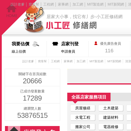
設計老爹
│
窩客幫
│
工程網
│
家事網
│
加工網
│
MIT製造網
│
MIT新聞網
│
居家大小事，找它有丿步-小工匠修繕網
我要估價
店家刊登
優先廣告會員
116
線上估價
申請會員
│
│
│
│
│
│
│
設計老爹
窩客幫
工程網
家事網
加工網
MIT製造網
MIT新聞網
清潔
關鍵字在首頁組數
20666
已成功發案數量
17289
全區店家服務項目
房屋修繕
土木建築
總瀏覽人數
53876515
水電工程
建築材料
搬家公司
電器維修