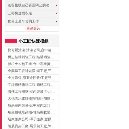
爸爸接獲自己要當阿公的消息，反應史上最可愛!!!
三秒快速摺衣服
世界上最辛苦的工作
更多影片
小工匠快速模組
快可麗清潔-清潔公司,台中清潔公司,台中居家清潔
勇志結構補強工程-結構補強工程 ,桃園結構補強工程,龍潭結構補強工程
昶松土木包工業-台中專業拆除工程/挖土機出租
全興鐵工設計裝潢-鐵工廠,三峽鐵工廠,台北鐵工廠
全昇環保-廢五金回收/工廠設備收購/機械設備回收/高價收購廠房設備
立鍠磁磚修繕工程-磁磚工程,磁磚修補,新竹磁磚工程
勝佳工程團隊-室內裝潢,台北房屋裝修,三重室內裝修
大桃園水電維修就找他-加壓馬達,抽水馬達,桃園水電行,中壢水電
辰禹室內裝修-台中室內設計
瑞昌機械堆高機-堆高機收購,新北市堆高機,桃園堆高機
迎家搬家公司-潭子搬家,豐原搬家,大雅搬家,大甲搬家,台中推薦搬家,台中搬家
睛展貨架工廠-展示架工廠,陳列架,台中展示架工廠