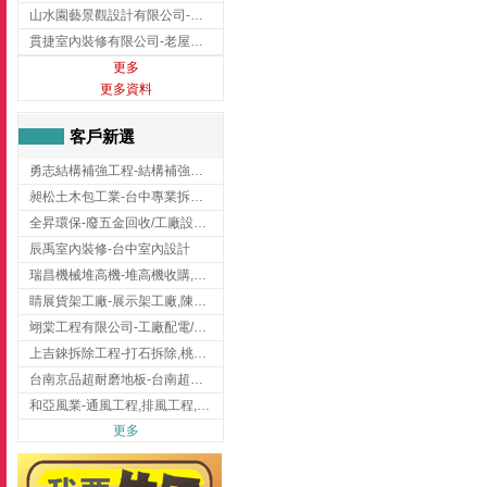
山水園藝景觀設計有限公司-景觀工程,景觀設計,新竹園藝工程,新竹景觀設計
貫捷室內裝修有限公司-老屋翻新工程,台中老屋翻新工程,台中舊屋翻新
更多
更多資料
客戶新選
勇志結構補強工程-結構補強工程 ,桃園結構補強工程,龍潭結構補強工程
昶松土木包工業-台中專業拆除工程/挖土機出租
全昇環保-廢五金回收/工廠設備收購/機械設備回收/高價收購廠房設備
辰禹室內裝修-台中室內設計
瑞昌機械堆高機-堆高機收購,新北市堆高機,桃園堆高機
睛展貨架工廠-展示架工廠,陳列架,台中展示架工廠
翊棠工程有限公司-工廠配電/高雄消防機電公司
上吉錸拆除工程-打石拆除,桃園打石拆除,桃園拆除工程
台南京品超耐磨地板-台南超耐磨地板
和亞風業-通風工程,排風工程,彰化通風工程,彰化排風工程
更多