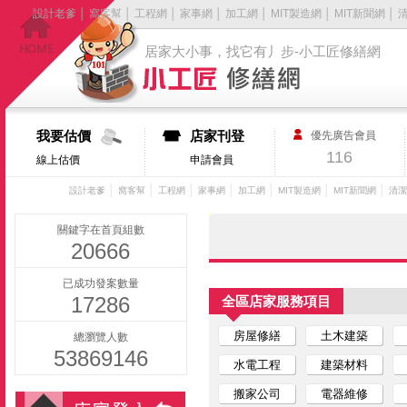
設計老爹
│
窩客幫
│
工程網
│
家事網
│
加工網
│
MIT製造網
│
MIT新聞網
│
居家大小事，找它有丿步-小工匠修繕網
我要估價
店家刊登
優先廣告會員
116
線上估價
申請會員
│
│
│
│
│
│
│
設計老爹
窩客幫
工程網
家事網
加工網
MIT製造網
MIT新聞網
清潔
關鍵字在首頁組數
20666
已成功發案數量
17286
全區店家服務項目
房屋修繕
土木建築
總瀏覽人數
53869146
水電工程
建築材料
搬家公司
電器維修