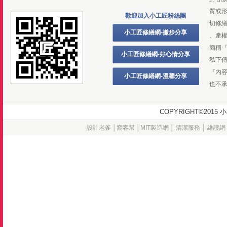
質或
歡迎加入小工匠粉絲團
切修
小工匠修繕網-撇步分享
、產
簡稱
小工匠修繕網-好心情分享
私下
『內
小工匠修繕網-溫馨分享
也不
COPYRIGHT©20
設計老爹
│
窩客幫
│
MIT製造網
│
清潔服務
│
維護網