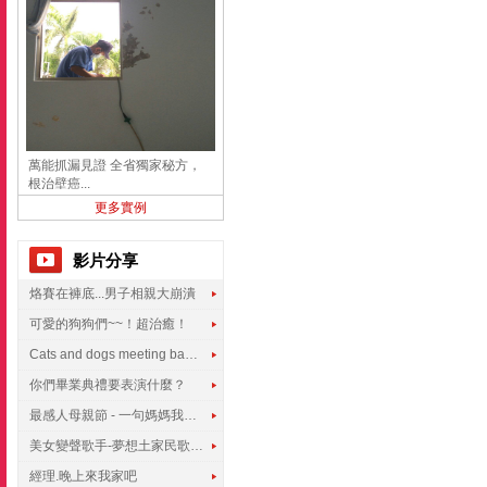
萬能抓漏見證 全省獨家秘方，
根治壁癌...
更多實例
影片分享
烙賽在褲底...男子相親大崩潰
可愛的狗狗們~~！超治癒！
Cats and dogs meeting babies for the first time
你們畢業典禮要表演什麼？
最感人母親節 - 一句媽媽我愛你
美女變聲歌手-夢想土家民歌傳遍世界
經理.晚上來我家吧