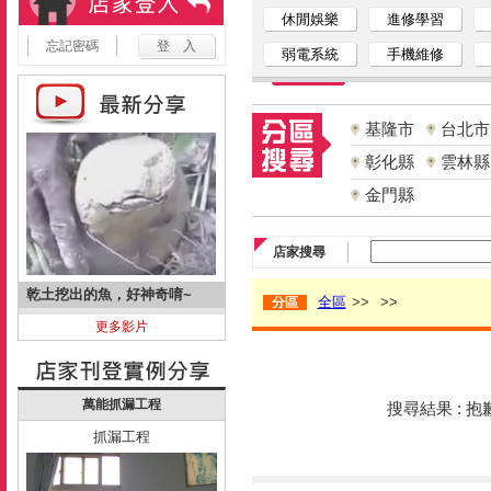
休閒娛樂
進修學習
忘記密碼
弱電系統
手機維修
基隆市
台北市
彰化縣
雲林縣
金門縣
店家搜尋
乾土挖出的魚，好神奇唷~
全區
>>
>>
分區
更多影片
萬能抓漏工程
搜尋結果 : 
抓漏工程