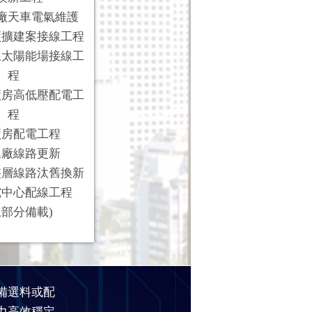
廠天車電氣維護
廠擴建案接線工程
線太陽能場接線工
程
廠房高低壓配電工
程
廠房配電工程
工廠線路更新
整層線路汰舊換新
究中心配線工程
上部分備載)
備選料或配
力高效穩定