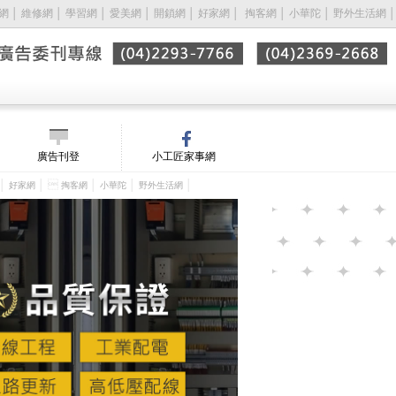
網
│
維修網
│
學習網
│
愛美網
│
開鎖網
│
好家網
│ 
掏客網
│
小華陀
│
野外生活網
│
廣告刊登
小工匠家事網
│
│ 
│
│
│
好家網
掏客網
小華陀
野外生活網