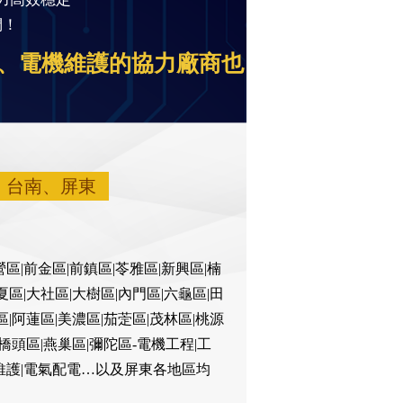
們！
、電機維護的協力廠商也
、台南、屏東
區|前金區|前鎮區|苓雅區|新興區|楠
夏區|大社區|大樹區|內門區|六龜區|田
區|阿蓮區|美濃區|茄萣區|茂林區|桃源
|橋頭區|燕巢區|彌陀區-電機工程|工
梯維護|電氣配電…以及屏東各地區均