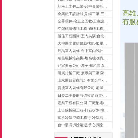
昶松土木包工業-台中專業拆除工程/挖土機出租
高雄
全興鐵工設計裝潢-鐵工廠,三峽鐵工廠,台北鐵工廠
有服
全昇環保-廢五金回收/工廠設備收購/機械設備回收/高價收購廠房設備
立鍠磁磚修繕工程-磁磚工程,磁磚修補,新竹磁磚工程
勝佳工程團隊-室內裝潢,台北房屋裝修,三重室內裝修
大桃園水電維修就找他-加壓馬達,抽水馬達,桃園水電行,中壢水電
辰禹室內裝修-台中室內設計
瑞昌機械堆高機-堆高機收購,新北市堆高機,桃園堆高機
迎家搬家公司-潭子搬家,豐原搬家,大雅搬家,大甲搬家,台中推薦搬家,台中搬家
睛展貨架工廠-展示架工廠,陳列架,台中展示架工廠
山水園藝景觀設計有限公司-景觀工程,景觀設計,新竹園藝工程,新竹景觀設計
貫捷室內裝修有限公司-老屋翻新工程,台中老屋翻新工程,台中舊屋翻新
日發二手餐飲設備收購買賣-二手貨買賣,台中二手貨買賣,台中二手餐飲收購
翊棠工程有限公司-工廠配電/高雄消防機電公司
上吉錸拆除工程-打石拆除,桃園打石拆除,桃園拆除工程
富祈冷氣空調工程行-冷氣清洗,台中冷氣清洗,台中冷氣安裝,北區冷氣清洗
台中裝潢拆除清運,承心拆除清運工程-台中包月垃圾清運,台中工廠垃圾清運,北區裝潢拆除清運