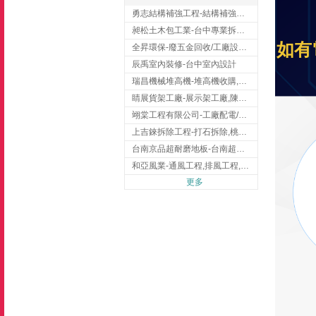
勇志結構補強工程-結構補強工程 ,桃園結構補強工程,龍潭結構補強工程
昶松土木包工業-台中專業拆除工程/挖土機出租
如有
全昇環保-廢五金回收/工廠設備收購/機械設備回收/高價收購廠房設備
辰禹室內裝修-台中室內設計
瑞昌機械堆高機-堆高機收購,新北市堆高機,桃園堆高機
睛展貨架工廠-展示架工廠,陳列架,台中展示架工廠
翊棠工程有限公司-工廠配電/高雄消防機電公司
上吉錸拆除工程-打石拆除,桃園打石拆除,桃園拆除工程
台南京品超耐磨地板-台南超耐磨地板
和亞風業-通風工程,排風工程,彰化通風工程,彰化排風工程
更多