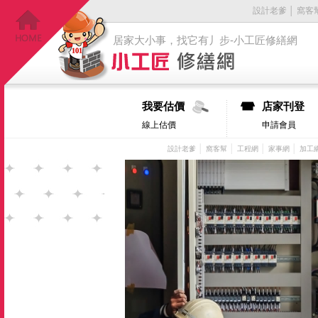
設計老爹
│
窩客
居家大小事，找它有丿步-小工匠修繕網
我要估價
店家刊登
線上估價
申請會員
│
│
│
│
設計老爹
窩客幫
工程網
家事網
加工