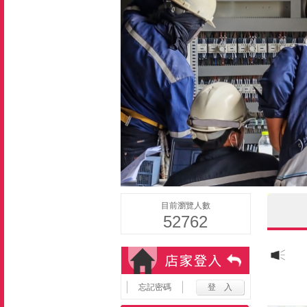
目前瀏覽人數
52762
忘記密碼