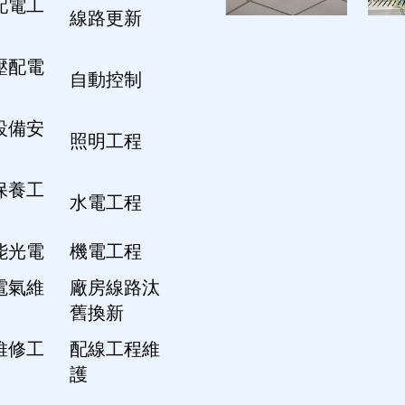
配電工
線路更新
壓配電
自動控制
設備安
照明工程
保養工
水電工程
能光電
機電工程
電氣維
廠房線路汰
舊換新
維修工
配線工程維
護