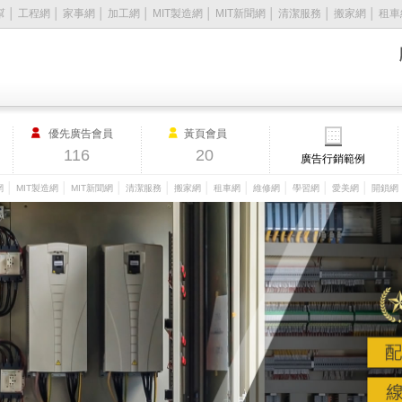
幫
│
工程網
│
家事網
│
加工網
│
MIT製造網
│
MIT新聞網
│
清潔服務
│
搬家網
│
租車
優先廣告會員
黃頁會員
116
20
廣告行銷範例
│
│
│
│
│
│
│
│
│
網
MIT製造網
MIT新聞網
清潔服務
搬家網
租車網
維修網
學習網
愛美網
開鎖網