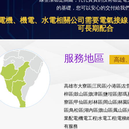
的基礎，您可以安心的交付給我
電機、機電、水電相關公司需要電氣接線
可長期配合
服務地區
高雄
高雄市大寮區|三民區|小港區|左營
梓區|鼓山區|旗津區|鹽埕區|那瑪
寮區|甲仙區|杉林區|岡山區|林園
區|鳥松區|湖內區|旗山區|鳳山區
業配電|機電工程|水電工程|電
有服務