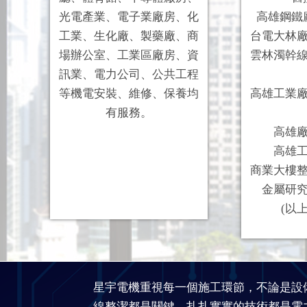
光電產業、電子業廠房、化
高雄鋼鐵
工業、生化廠、製藥廠、商
台電大林
場辦公室、工業區廠房、資
雲林濁幹
訊業、電力公司、公共工程
等機電安裝、維修、保養均
高雄工業
有服務。
高雄
高雄
商業大樓
金屬研
(以
星宇電機重視每一個施工環節，不論是設
線整潔都是關鍵，扎扎實實的技術都是電