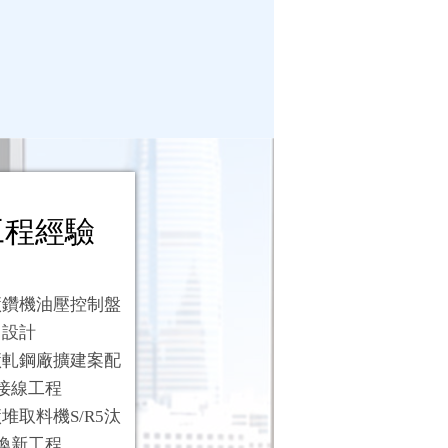
程經驗
廠鑽機油壓控制盤
設計
廠軋鋼廠擴建案配
接線工程
堆取料機S/R5汰
換新工程