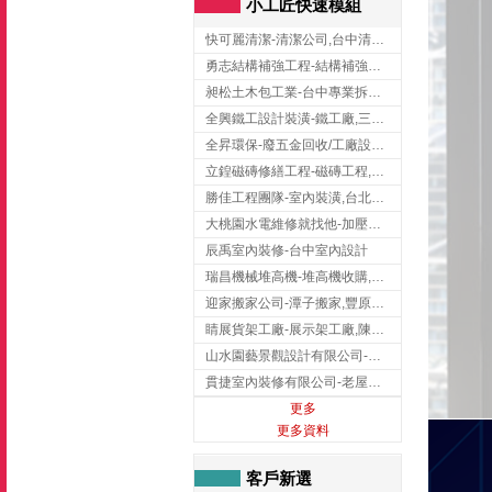
小工匠快速模組
快可麗清潔-清潔公司,台中清潔公司,台中居家清潔
勇志結構補強工程-結構補強工程 ,桃園結構補強工程,龍潭結構補強工程
昶松土木包工業-台中專業拆除工程/挖土機出租
全興鐵工設計裝潢-鐵工廠,三峽鐵工廠,台北鐵工廠
全昇環保-廢五金回收/工廠設備收購/機械設備回收/高價收購廠房設備
立鍠磁磚修繕工程-磁磚工程,磁磚修補,新竹磁磚工程
勝佳工程團隊-室內裝潢,台北房屋裝修,三重室內裝修
大桃園水電維修就找他-加壓馬達,抽水馬達,桃園水電行,中壢水電
辰禹室內裝修-台中室內設計
瑞昌機械堆高機-堆高機收購,新北市堆高機,桃園堆高機
迎家搬家公司-潭子搬家,豐原搬家,大雅搬家,大甲搬家,台中推薦搬家,台中搬家
睛展貨架工廠-展示架工廠,陳列架,台中展示架工廠
山水園藝景觀設計有限公司-景觀工程,景觀設計,新竹園藝工程,新竹景觀設計
貫捷室內裝修有限公司-老屋翻新工程,台中老屋翻新工程,台中舊屋翻新
更多
更多資料
客戶新選