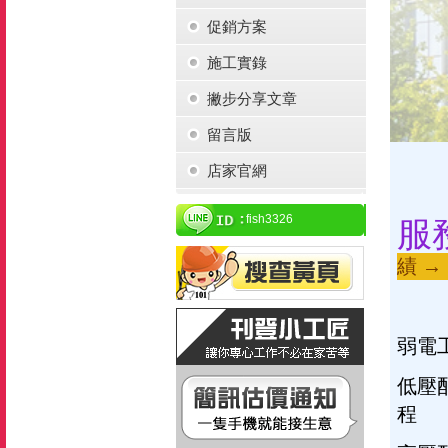
促銷方案
施工實錄
撇步分享文章
留言版
店家官網
fish3326
服
績 →
弱電
低壓
程