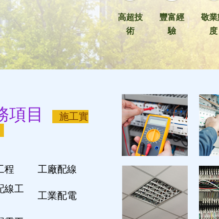
高超技
豐富經
敬業
術
驗
度
務項目
施工實
工程
工廠配線
配線工
工業配電