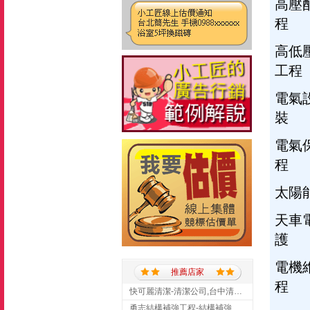
高壓
程
高低
工程
電氣
裝
電氣
程
太陽
天車
護
電機
推薦店家
程
快可麗清潔-清潔公司,台中清潔公司,台中居家清潔
勇志結構補強工程-結構補強工程 ,桃園結構補強工程,龍潭結構補強工程