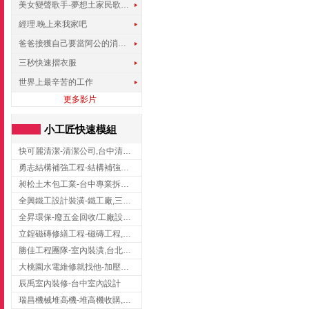
美女變聲歌手-夢想土家民歌傳遍世界
經理.晚上來我家吧
爸爸接獲自己要當阿公的消息，反應史上最可愛!!!
三秒快速摺衣服
世界上最辛苦的工作
更多影片
小工匠快速模組
快可麗清潔-清潔公司,台中清潔公司,台中居家清潔
勇志結構補強工程-結構補強工程 ,桃園結構補強工程,龍潭結構補強工程
昶松土木包工業-台中專業拆除工程/挖土機出租
全興鐵工設計裝潢-鐵工廠,三峽鐵工廠,台北鐵工廠
全昇環保-廢五金回收/工廠設備收購/機械設備回收/高價收購廠房設備
立鍠磁磚修繕工程-磁磚工程,磁磚修補,新竹磁磚工程
勝佳工程團隊-室內裝潢,台北房屋裝修,三重室內裝修
大桃園水電維修就找他-加壓馬達,抽水馬達,桃園水電行,中壢水電
辰禹室內裝修-台中室內設計
瑞昌機械堆高機-堆高機收購,新北市堆高機,桃園堆高機