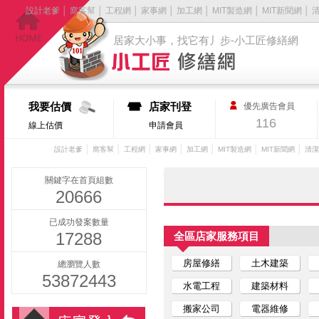
設計老爹
│
窩客幫
│
工程網
│
家事網
│
加工網
│
MIT製造網
│
MIT新聞網
│
居家大小事，找它有丿步-小工匠修繕網
我要估價
店家刊登
優先廣告會員
116
線上估價
申請會員
│
│
│
│
│
│
│
設計老爹
窩客幫
工程網
家事網
加工網
MIT製造網
MIT新聞網
清潔
關鍵字在首頁組數
20666
已成功發案數量
17288
全區店家服務項目
房屋修繕
土木建築
總瀏覽人數
53872443
水電工程
建築材料
搬家公司
電器維修