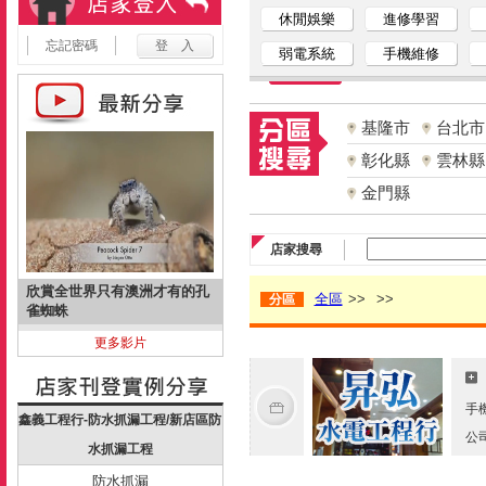
休閒娛樂
進修學習
忘記密碼
弱電系統
手機維修
基隆市
台北市
彰化縣
雲林縣
金門縣
店家搜尋
欣賞全世界只有澳洲才有的孔
全區
>>
>>
分區
雀蜘蛛
更多影片
手
鑫義工程行-防水抓漏工程/新店區防
公
水抓漏工程
防水抓漏