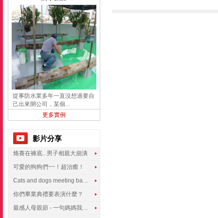
從事防水業多年一直沒想過要自
己出來開公司，某個...
更多實例
影片分享
烙賽在褲底...男子相親大崩潰
可愛的狗狗們~~！超治癒！
Cats and dogs meeting babies for the first time
你們畢業典禮要表演什麼？
最感人母親節 - 一句媽媽我愛你