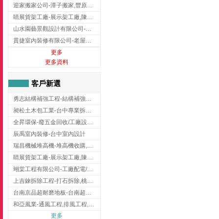
迎家搬家公司-潭子搬家,豐原搬家,大雅搬家,大甲搬家,台中推薦搬家,台中搬家
睛展貨架工廠-展示架工廠,陳列架,台中展示架工廠
山水園藝景觀設計有限公司-景觀工程,景觀設計,新竹園藝工程,新竹景觀設計
貫捷室內裝修有限公司-老屋翻新工程,台中老屋翻新工程,台中舊屋翻新
更多
更多資料
客戶新選
勇志結構補強工程-結構補強工程 ,桃園結構補強工程,龍潭結構補強工程
昶松土木包工業-台中專業拆除工程/挖土機出租
全昇環保-廢五金回收/工廠設備收購/機械設備回收/高價收購廠房設備
辰禹室內裝修-台中室內設計
瑞昌機械堆高機-堆高機收購,新北市堆高機,桃園堆高機
睛展貨架工廠-展示架工廠,陳列架,台中展示架工廠
翊棠工程有限公司-工廠配電/高雄消防機電公司
上吉錸拆除工程-打石拆除,桃園打石拆除,桃園拆除工程
台南京品超耐磨地板-台南超耐磨地板
和亞風業-通風工程,排風工程,彰化通風工程,彰化排風工程
更多