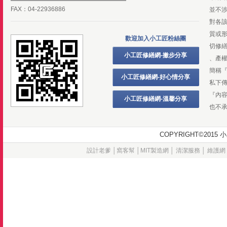
FAX：04-22936886
並不
對各
質或
歡迎加入小工匠粉絲團
切修
小工匠修繕網-撇步分享
、產
簡稱
小工匠修繕網-好心情分享
私下
『內
小工匠修繕網-溫馨分享
也不
COPYRIGHT©20
設計老爹
│
窩客幫
│
MIT製造網
│
清潔服務
│
維護網