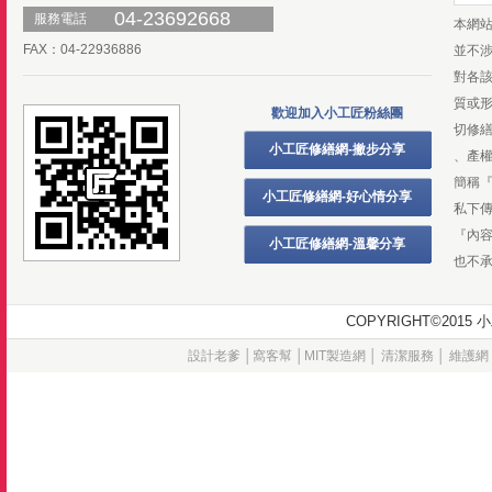
04-23692668
服務電話
本網
FAX：04-22936886
並不
對各
質或
歡迎加入小工匠粉絲團
切修
小工匠修繕網-撇步分享
、產
簡稱
小工匠修繕網-好心情分享
私下
『內
小工匠修繕網-溫馨分享
也不
COPYRIGHT©20
設計老爹
│
窩客幫
│
MIT製造網
│
清潔服務
│
維護網