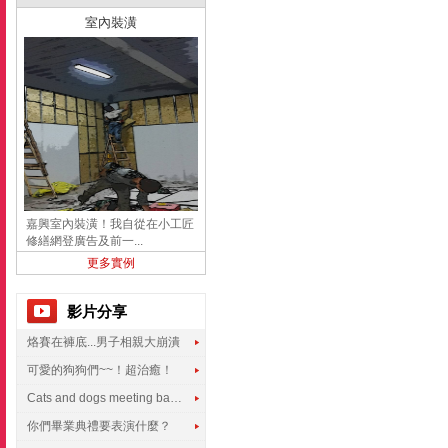
室內裝潢
嘉興室內裝潢！我自從在小工匠
修繕網登廣告及前一...
更多實例
影片分享
烙賽在褲底...男子相親大崩潰
可愛的狗狗們~~！超治癒！
Cats and dogs meeting babies for the first time
你們畢業典禮要表演什麼？