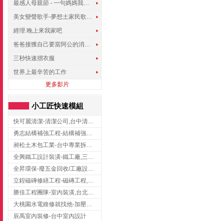
最感人母親節 - 一句媽媽我愛你
美女變聲歌手-夢想土家民歌傳遍世界
經理.晚上來我家吧
爸爸接獲自己要當阿公的消息，反應史上最可愛!!!
三秒快速摺衣服
世界上最辛苦的工作
更多影片
小工匠快速模組
快可麗清潔-清潔公司,台中清潔公司,台中居家清潔
勇志結構補強工程-結構補強工程 ,桃園結構補強工程,龍潭結構補強工程
昶松土木包工業-台中專業拆除工程/挖土機出租
全興鐵工設計裝潢-鐵工廠,三峽鐵工廠,台北鐵工廠
全昇環保-廢五金回收/工廠設備收購/機械設備回收/高價收購廠房設備
立鍠磁磚修繕工程-磁磚工程,磁磚修補,新竹磁磚工程
勝佳工程團隊-室內裝潢,台北房屋裝修,三重室內裝修
大桃園水電維修就找他-加壓馬達,抽水馬達,桃園水電行,中壢水電
辰禹室內裝修-台中室內設計