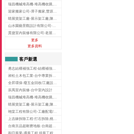
瑞昌機械堆高機-堆高機收購,新北市堆高機,桃園堆高機
迎家搬家公司-潭子搬家,豐原搬家,大雅搬家,大甲搬家,台中推薦搬家,台中搬家
睛展貨架工廠-展示架工廠,陳列架,台中展示架工廠
山水園藝景觀設計有限公司-景觀工程,景觀設計,新竹園藝工程,新竹景觀設計
貫捷室內裝修有限公司-老屋翻新工程,台中老屋翻新工程,台中舊屋翻新
更多
更多資料
客戶新選
勇志結構補強工程-結構補強工程 ,桃園結構補強工程,龍潭結構補強工程
昶松土木包工業-台中專業拆除工程/挖土機出租
全昇環保-廢五金回收/工廠設備收購/機械設備回收/高價收購廠房設備
辰禹室內裝修-台中室內設計
瑞昌機械堆高機-堆高機收購,新北市堆高機,桃園堆高機
睛展貨架工廠-展示架工廠,陳列架,台中展示架工廠
翊棠工程有限公司-工廠配電/高雄消防機電公司
上吉錸拆除工程-打石拆除,桃園打石拆除,桃園拆除工程
台南京品超耐磨地板-台南超耐磨地板
和亞風業-通風工程,排風工程,彰化通風工程,彰化排風工程