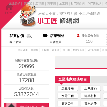
設計老爹
│
窩客幫
│
工程網
│
家事網
│
加工網
│
MIT製造網
│
MIT新聞網
│
居家大小事，找它有丿步-小工匠修繕網
我要估價
店家刊登
優先廣告會員
116
線上估價
申請會員
│
│
│
│
│
│
│
設計老爹
窩客幫
工程網
家事網
加工網
MIT製造網
MIT新聞網
清潔
關鍵字在首頁組數
20666
已成功發案數量
17288
全區店家服務項目
房屋修繕
土木建築
總瀏覽人數
53872044
水電工程
建築材料
搬家公司
電器維修