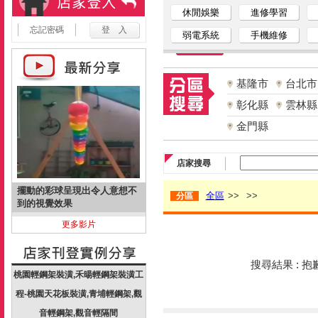
休閒娛樂
進修學習
忘記密碼
弱電系統
手機維修
基隆市
台北市
彰化縣
雲林縣
金門縣
店家搜尋
擺動的彩球呈現出令人意想不
全區
>>
>>
分區
到的視覺效果
更多影片
搜尋結果 : 
桃園輕鋼架裝潢,禾暘輕鋼架裝潢工
程-桃園天花板裝潢,青埔輕鋼架,觀
音輕鋼架,觀音輕隔間