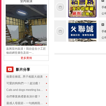
室內裝潢
手
公
手
公
嘉興室內裝潢！我自從在小工匠
修繕網登廣告及前一...
更多實例
影片分享
烙賽在褲底...男子相親大崩潰
可愛的狗狗們~~！超治癒！
Cats and dogs meeting babies for the first time
你們畢業典禮要表演什麼？
最感人母親節 - 一句媽媽我愛你