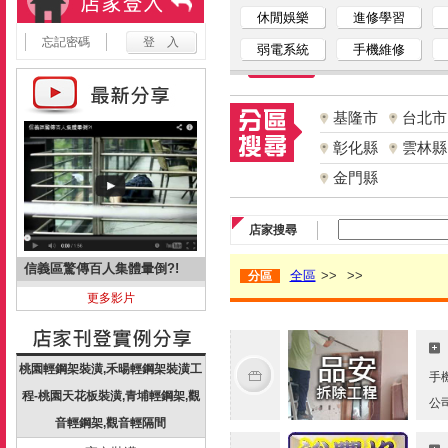
休閒娛樂
進修學習
忘記密碼
弱電系統
手機維修
基隆市
台北市
彰化縣
雲林縣
金門縣
店家搜尋
信義區驚傳百人集體暈倒?!
全區
>>
>>
分區
更多影片
桃園輕鋼架裝潢,禾暘輕鋼架裝潢工
手
程-桃園天花板裝潢,青埔輕鋼架,觀
公
音輕鋼架,觀音輕隔間