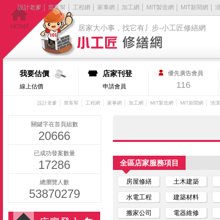
設計老爹
│
窩客幫
│
工程網
│
家事網
│
加工網
│
MIT製造網
│
MIT新聞網
│
居家大小事，找它有丿步-小工匠修繕網
我要估價
店家刊登
優先廣告會員
116
線上估價
申請會員
│
│
│
│
│
│
│
設計老爹
窩客幫
工程網
家事網
加工網
MIT製造網
MIT新聞網
清潔
關鍵字在首頁組數
20666
已成功發案數量
17286
全區店家服務項目
房屋修繕
土木建築
總瀏覽人數
53870279
水電工程
建築材料
搬家公司
電器維修