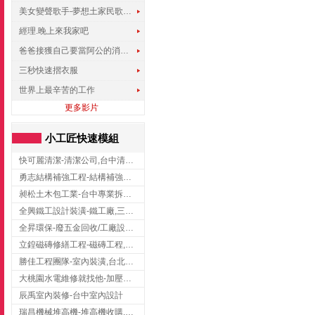
美女變聲歌手-夢想土家民歌傳遍世界
經理.晚上來我家吧
爸爸接獲自己要當阿公的消息，反應史上最可愛!!!
三秒快速摺衣服
世界上最辛苦的工作
更多影片
小工匠快速模組
快可麗清潔-清潔公司,台中清潔公司,台中居家清潔
勇志結構補強工程-結構補強工程 ,桃園結構補強工程,龍潭結構補強工程
昶松土木包工業-台中專業拆除工程/挖土機出租
全興鐵工設計裝潢-鐵工廠,三峽鐵工廠,台北鐵工廠
全昇環保-廢五金回收/工廠設備收購/機械設備回收/高價收購廠房設備
立鍠磁磚修繕工程-磁磚工程,磁磚修補,新竹磁磚工程
勝佳工程團隊-室內裝潢,台北房屋裝修,三重室內裝修
大桃園水電維修就找他-加壓馬達,抽水馬達,桃園水電行,中壢水電
辰禹室內裝修-台中室內設計
瑞昌機械堆高機-堆高機收購,新北市堆高機,桃園堆高機