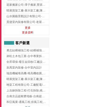
迎家搬家公司-潭子搬家,豐原搬家,大雅搬家,大甲搬家,台中推薦搬家,台中搬家
睛展貨架工廠-展示架工廠,陳列架,台中展示架工廠
山水園藝景觀設計有限公司-景觀工程,景觀設計,新竹園藝工程,新竹景觀設計
貫捷室內裝修有限公司-老屋翻新工程,台中老屋翻新工程,台中舊屋翻新
更多
更多資料
客戶新選
勇志結構補強工程-結構補強工程 ,桃園結構補強工程,龍潭結構補強工程
昶松土木包工業-台中專業拆除工程/挖土機出租
全昇環保-廢五金回收/工廠設備收購/機械設備回收/高價收購廠房設備
辰禹室內裝修-台中室內設計
瑞昌機械堆高機-堆高機收購,新北市堆高機,桃園堆高機
睛展貨架工廠-展示架工廠,陳列架,台中展示架工廠
翊棠工程有限公司-工廠配電/高雄消防機電公司
上吉錸拆除工程-打石拆除,桃園打石拆除,桃園拆除工程
台南京品超耐磨地板-台南超耐磨地板
和亞風業-通風工程,排風工程,彰化通風工程,彰化排風工程