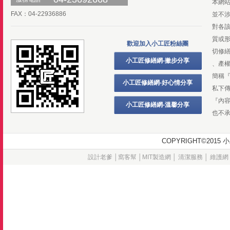
本網
FAX：04-22936886
並不
對各
質或
歡迎加入小工匠粉絲團
切修
小工匠修繕網-撇步分享
、產
簡稱
小工匠修繕網-好心情分享
私下
『內
小工匠修繕網-溫馨分享
也不
COPYRIGHT©20
設計老爹
│
窩客幫
│
MIT製造網
│
清潔服務
│
維護網