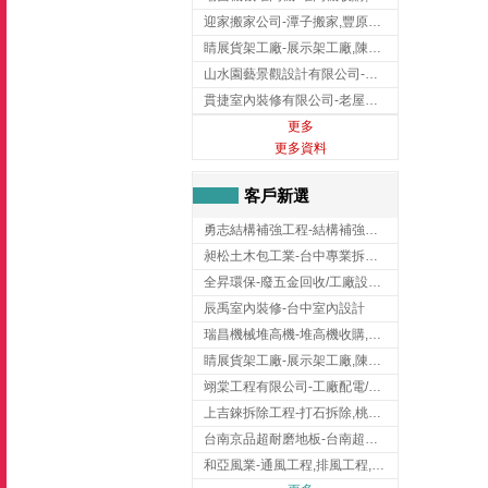
迎家搬家公司-潭子搬家,豐原搬家,大雅搬家,大甲搬家,台中推薦搬家,台中搬家
睛展貨架工廠-展示架工廠,陳列架,台中展示架工廠
山水園藝景觀設計有限公司-景觀工程,景觀設計,新竹園藝工程,新竹景觀設計
貫捷室內裝修有限公司-老屋翻新工程,台中老屋翻新工程,台中舊屋翻新
更多
更多資料
客戶新選
勇志結構補強工程-結構補強工程 ,桃園結構補強工程,龍潭結構補強工程
昶松土木包工業-台中專業拆除工程/挖土機出租
全昇環保-廢五金回收/工廠設備收購/機械設備回收/高價收購廠房設備
辰禹室內裝修-台中室內設計
瑞昌機械堆高機-堆高機收購,新北市堆高機,桃園堆高機
睛展貨架工廠-展示架工廠,陳列架,台中展示架工廠
翊棠工程有限公司-工廠配電/高雄消防機電公司
上吉錸拆除工程-打石拆除,桃園打石拆除,桃園拆除工程
台南京品超耐磨地板-台南超耐磨地板
和亞風業-通風工程,排風工程,彰化通風工程,彰化排風工程