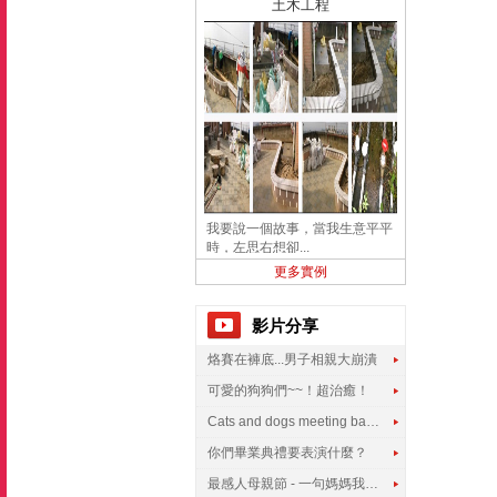
土木工程
我要說一個故事，當我生意平平
時，左思右想卻...
更多實例
影片分享
烙賽在褲底...男子相親大崩潰
可愛的狗狗們~~！超治癒！
Cats and dogs meeting babies for the first time
你們畢業典禮要表演什麼？
最感人母親節 - 一句媽媽我愛你