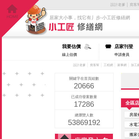
設計老爹
│
窩客
居家大小事，找它有丿步-小工匠修繕網
我要估價
店家刊登
線上估價
申請會員
│
│
│
│
設計老爹
窩客幫
工程網
家事網
加工
關鍵字在首頁組數
20666
已成功發案數量
17286
全區
房屋
總瀏覽人數
53869192
水電
搬家