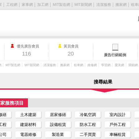
幫
│
工程網
│
家事網
│
加工網
│
MIT製造網
│
MIT新聞網
│
清潔服務
│
搬家網
│
租車
優先廣告會員
黃頁會員
116
20
廣告行銷範例
│
│
│
│
│
│
│
│
│
網
MIT製造網
MIT新聞網
清潔服務
搬家網
租車網
維修網
學習網
愛美網
開鎖網
搜尋結果
店家服務項目
修繕
土木建築
居家修繕
冷氣空調
室內設計
工程
建築材料
設備租賃
防水工程
戶外工程
公司
電器維修
製造業
二手買賣
車輛租賃