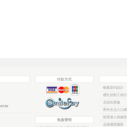
付款方式
帆鳳室內設計
鑽孔切割工程行
花花街西服
om.tw
野外生活入口網
除害達人病媒防
免責聲明
品寓優質搬家