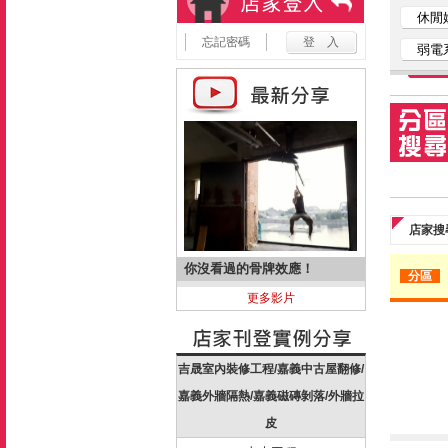
休閒
忘記密碼
弱電
店家搜
你沒看過的骨牌效應！
分區
更多影片
吉晟室內裝修工程/嘉義中古屋翻修/
嘉義外牆隔熱/嘉義磁磚剝落/外牆拉
皮