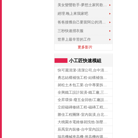
美女變聲歌手-夢想土家民歌傳遍世界
經理.晚上來我家吧
爸爸接獲自己要當阿公的消息，反應史上最可愛!!!
三秒快速摺衣服
世界上最辛苦的工作
更多影片
小工匠快速模組
快可麗清潔-清潔公司,台中清潔公司,台中居家清潔
勇志結構補強工程-結構補強工程 ,桃園結構補強工程,龍潭結構補強工程
昶松土木包工業-台中專業拆除工程/挖土機出租
全興鐵工設計裝潢-鐵工廠,三峽鐵工廠,台北鐵工廠
全昇環保-廢五金回收/工廠設備收購/機械設備回收/高價收購廠房設備
立鍠磁磚修繕工程-磁磚工程,磁磚修補,新竹磁磚工程
勝佳工程團隊-室內裝潢,台北房屋裝修,三重室內裝修
大桃園水電維修就找他-加壓馬達,抽水馬達,桃園水電行,中壢水電
辰禹室內裝修-台中室內設計
瑞昌機械堆高機-堆高機收購,新北市堆高機,桃園堆高機