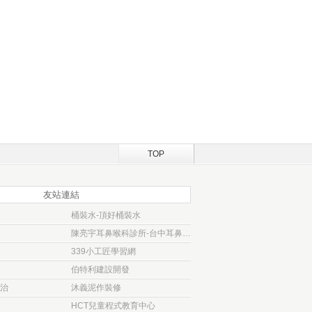
TOP
友站連結
桶裝水-頂好桶裝水
陳亮宇耳鼻喉科診所-台中耳鼻喉科診所
339小工匠學習網
伯特利建設開發
治
沐義泥作裝修
HCT兒童程式教育中心