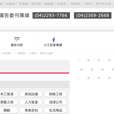
網
│
維修網
│
學習網
│
愛美網
│
開鎖網
│
好家網
│ 
掏客網
│
小華陀
│
野外生活網
│
廣告刊登
小工匠家事網
│
│ 
│
│
│
好家網
掏客網
小華陀
野外生活網
木工裝潢
廚浴設備
拆除工程
景觀工程
人力派遣
清潔公司
開鎖
美食折扣
生活用品