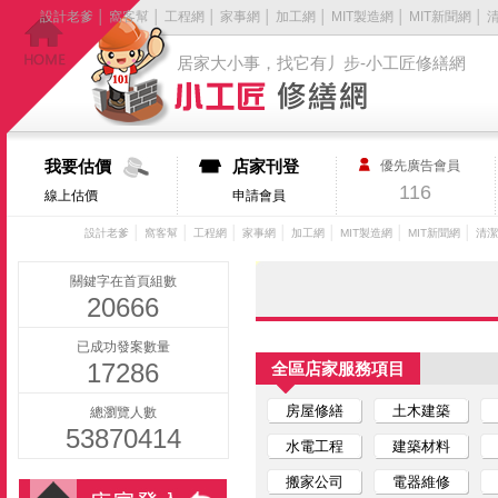
設計老爹
│
窩客幫
│
工程網
│
家事網
│
加工網
│
MIT製造網
│
MIT新聞網
│
居家大小事，找它有丿步-小工匠修繕網
我要估價
店家刊登
優先廣告會員
116
線上估價
申請會員
│
│
│
│
│
│
│
設計老爹
窩客幫
工程網
家事網
加工網
MIT製造網
MIT新聞網
清潔
關鍵字在首頁組數
20666
已成功發案數量
17286
全區店家服務項目
房屋修繕
土木建築
總瀏覽人數
53870414
水電工程
建築材料
搬家公司
電器維修