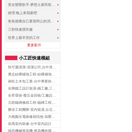
美女變聲歌手-夢想土家民歌傳遍世界
經理.晚上來我家吧
爸爸接獲自己要當阿公的消息，反應史上最可愛!!!
三秒快速摺衣服
世界上最辛苦的工作
更多影片
小工匠快速模組
快可麗清潔-清潔公司,台中清潔公司,台中居家清潔
勇志結構補強工程-結構補強工程 ,桃園結構補強工程,龍潭結構補強工程
昶松土木包工業-台中專業拆除工程/挖土機出租
全興鐵工設計裝潢-鐵工廠,三峽鐵工廠,台北鐵工廠
全昇環保-廢五金回收/工廠設備收購/機械設備回收/高價收購廠房設備
立鍠磁磚修繕工程-磁磚工程,磁磚修補,新竹磁磚工程
勝佳工程團隊-室內裝潢,台北房屋裝修,三重室內裝修
大桃園水電維修就找他-加壓馬達,抽水馬達,桃園水電行,中壢水電
辰禹室內裝修-台中室內設計
瑞昌機械堆高機-堆高機收購,新北市堆高機,桃園堆高機