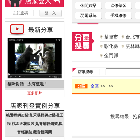
休閒娛樂
進修學習
忘記密碼
弱電系統
手機維修
基隆市
台北市
彰化縣
雲林縣
金門縣
店家搜尋
貓咪對話...太有梗啦！
全區
>>
>>
分區
更多影片
桃園輕鋼架裝潢,禾暘輕鋼架裝潢工
搜尋結果 : 
程-桃園天花板裝潢,青埔輕鋼架,觀
音輕鋼架,觀音輕隔間