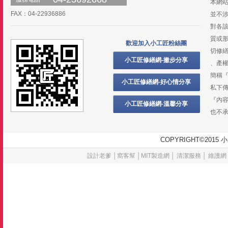
本網
FAX：04-22936886
並不
對各
質或
歡迎加入小工匠粉絲團
切修
小工匠修繕網-撇步分享
、產
簡稱
小工匠修繕網-好心情分享
私下
『內
小工匠修繕網-溫馨分享
也不
COPYRIGHT©20
設計老爹
│
窩客幫
│
MIT製造網
│
清潔服務
│
維護網