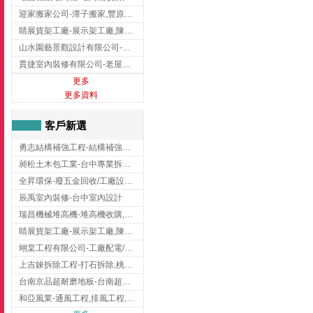
迎家搬家公司-潭子搬家,豐原搬家,大雅搬家,大甲搬家,台中推薦搬家,台中搬家
睛展貨架工廠-展示架工廠,陳列架,台中展示架工廠
山水園藝景觀設計有限公司-景觀工程,景觀設計,新竹園藝工程,新竹景觀設計
貫捷室內裝修有限公司-老屋翻新工程,台中老屋翻新工程,台中舊屋翻新
更多
更多資料
客戶新選
勇志結構補強工程-結構補強工程 ,桃園結構補強工程,龍潭結構補強工程
昶松土木包工業-台中專業拆除工程/挖土機出租
全昇環保-廢五金回收/工廠設備收購/機械設備回收/高價收購廠房設備
辰禹室內裝修-台中室內設計
瑞昌機械堆高機-堆高機收購,新北市堆高機,桃園堆高機
睛展貨架工廠-展示架工廠,陳列架,台中展示架工廠
翊棠工程有限公司-工廠配電/高雄消防機電公司
上吉錸拆除工程-打石拆除,桃園打石拆除,桃園拆除工程
台南京品超耐磨地板-台南超耐磨地板
和亞風業-通風工程,排風工程,彰化通風工程,彰化排風工程