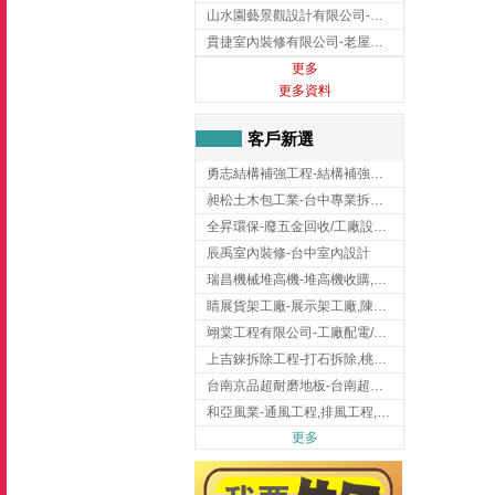
山水園藝景觀設計有限公司-景觀工程,景觀設計,新竹園藝工程,新竹景觀設計
貫捷室內裝修有限公司-老屋翻新工程,台中老屋翻新工程,台中舊屋翻新
更多
更多資料
客戶新選
勇志結構補強工程-結構補強工程 ,桃園結構補強工程,龍潭結構補強工程
昶松土木包工業-台中專業拆除工程/挖土機出租
全昇環保-廢五金回收/工廠設備收購/機械設備回收/高價收購廠房設備
辰禹室內裝修-台中室內設計
瑞昌機械堆高機-堆高機收購,新北市堆高機,桃園堆高機
睛展貨架工廠-展示架工廠,陳列架,台中展示架工廠
翊棠工程有限公司-工廠配電/高雄消防機電公司
上吉錸拆除工程-打石拆除,桃園打石拆除,桃園拆除工程
台南京品超耐磨地板-台南超耐磨地板
和亞風業-通風工程,排風工程,彰化通風工程,彰化排風工程
更多