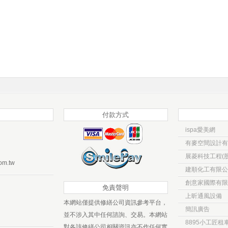
付款方式
ispa愛美網
有麥空間設計有
展菱科技工程(股
om.tw
建順化工有限公
創意家國際有限
免責聲明
上昕通風設備
本網站僅提供修繕公司資訊參考平台，
簡訊廣告
並不涉入其中任何諮詢、交易。本網站
8895小工匠租
對各該修繕公司相關資訊亦不作任何實