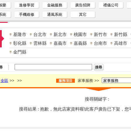
娛樂
進修學習
金融服務
廣告招牌
禮儀公司
系統
手機維修
通風系統
其它
基隆市
台北市
新北市
桃園市
新竹市
新竹縣
彰化縣
雲林縣
嘉義市
嘉義縣
台南市
高雄市
金門縣
尋
全區
>>
>>
家事服務
>>
服務項目
搜尋關鍵字 :
搜尋結果 : 抱歉，無此店家資料喔!此客戶廣告已下架，您