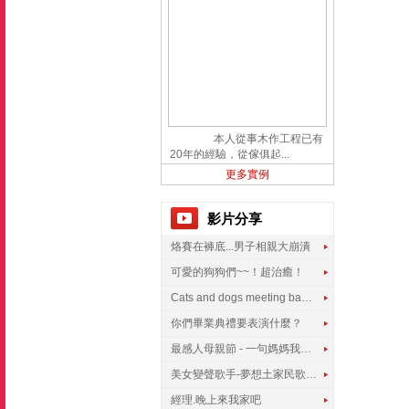
本人從事木作工程已有
20年的經驗，從傢俱起...
更多實例
影片分享
烙賽在褲底...男子相親大崩潰
可愛的狗狗們~~！超治癒！
Cats and dogs meeting babies for the first time
你們畢業典禮要表演什麼？
最感人母親節 - 一句媽媽我愛你
美女變聲歌手-夢想土家民歌傳遍世界
經理.晚上來我家吧