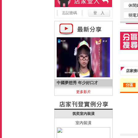
休閒
忘記密碼
弱電
店家搜
中國夢想秀 年少好口才
分區
更多影片
筑奕室內裝潢
室內裝潢