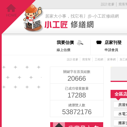
設計老爹
│
窩客
居家大小事，找它有丿步-小工匠修繕網
我要估價
店家刊登
線上估價
申請會員
│
│
│
│
設計老爹
窩客幫
工程網
家事網
加工
關鍵字在首頁組數
20666
已成功發案數量
17288
全區
房屋
總瀏覽人數
53872176
水電
搬家