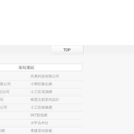
TOP
友站連結
尚勇科技有限公司
限公司
小華陀養生網
)公司
小工匠清潔網
司
映墨文創室內設計
公司
小工匠維修網
MIT製造網
大甲合作社
車網
聿建室內裝修