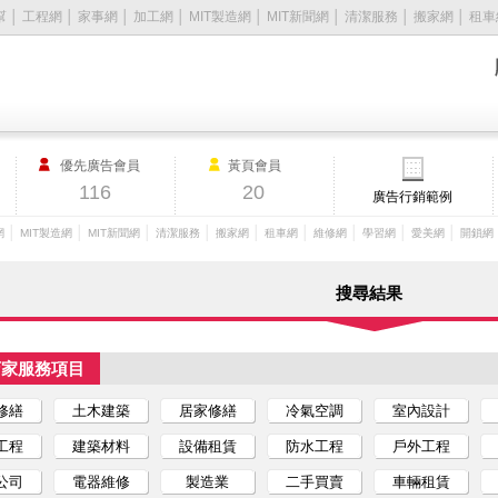
幫
│
工程網
│
家事網
│
加工網
│
MIT製造網
│
MIT新聞網
│
清潔服務
│
搬家網
│
租車
優先廣告會員
黃頁會員
116
20
廣告行銷範例
│
│
│
│
│
│
│
│
│
網
MIT製造網
MIT新聞網
清潔服務
搬家網
租車網
維修網
學習網
愛美網
開鎖網
搜尋結果
店家服務項目
修繕
土木建築
居家修繕
冷氣空調
室內設計
工程
建築材料
設備租賃
防水工程
戶外工程
公司
電器維修
製造業
二手買賣
車輛租賃