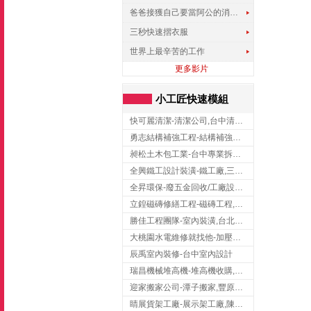
爸爸接獲自己要當阿公的消息，反應史上最可愛!!!
三秒快速摺衣服
世界上最辛苦的工作
更多影片
小工匠快速模組
快可麗清潔-清潔公司,台中清潔公司,台中居家清潔
勇志結構補強工程-結構補強工程 ,桃園結構補強工程,龍潭結構補強工程
昶松土木包工業-台中專業拆除工程/挖土機出租
全興鐵工設計裝潢-鐵工廠,三峽鐵工廠,台北鐵工廠
全昇環保-廢五金回收/工廠設備收購/機械設備回收/高價收購廠房設備
立鍠磁磚修繕工程-磁磚工程,磁磚修補,新竹磁磚工程
勝佳工程團隊-室內裝潢,台北房屋裝修,三重室內裝修
大桃園水電維修就找他-加壓馬達,抽水馬達,桃園水電行,中壢水電
辰禹室內裝修-台中室內設計
瑞昌機械堆高機-堆高機收購,新北市堆高機,桃園堆高機
迎家搬家公司-潭子搬家,豐原搬家,大雅搬家,大甲搬家,台中推薦搬家,台中搬家
睛展貨架工廠-展示架工廠,陳列架,台中展示架工廠