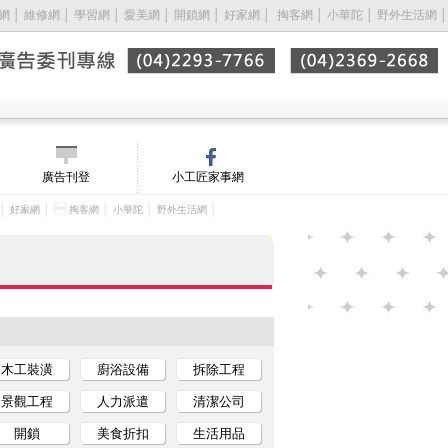
網
│
維修網
│
學習網
│
愛美網
│
開鎖網
│
好家網
│ 
掏客網
│
小華陀
│
野外生活網
│
廣告刊登
小工匠家事網
│
│ 
│
│
│
好家網
掏客網
小華陀
野外生活網
木工裝潢
廚浴設備
拆除工程
景觀工程
人力派遣
清潔公司
開鎖
美食折扣
生活用品