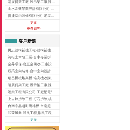
睛展貨架工廠-展示架工廠,陳列架,台中展示架工廠
山水園藝景觀設計有限公司-景觀工程,景觀設計,新竹園藝工程,新竹景觀設計
貫捷室內裝修有限公司-老屋翻新工程,台中老屋翻新工程,台中舊屋翻新
更多
更多資料
客戶新選
勇志結構補強工程-結構補強工程 ,桃園結構補強工程,龍潭結構補強工程
昶松土木包工業-台中專業拆除工程/挖土機出租
全昇環保-廢五金回收/工廠設備收購/機械設備回收/高價收購廠房設備
辰禹室內裝修-台中室內設計
瑞昌機械堆高機-堆高機收購,新北市堆高機,桃園堆高機
睛展貨架工廠-展示架工廠,陳列架,台中展示架工廠
翊棠工程有限公司-工廠配電/高雄消防機電公司
上吉錸拆除工程-打石拆除,桃園打石拆除,桃園拆除工程
台南京品超耐磨地板-台南超耐磨地板
和亞風業-通風工程,排風工程,彰化通風工程,彰化排風工程
更多