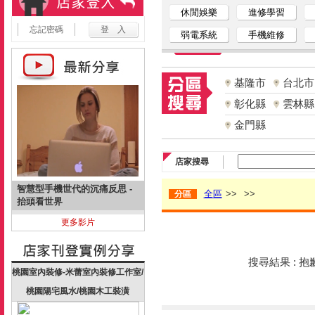
休閒娛樂
進修學習
忘記密碼
弱電系統
手機維修
基隆市
台北市
彰化縣
雲林縣
金門縣
店家搜尋
智慧型手機世代的沉痛反思 -
全區
>>
>>
分區
抬頭看世界
更多影片
搜尋結果 : 
桃園室內裝修-米蕾室內裝修工作室/
桃園陽宅風水/桃園木工裝潢