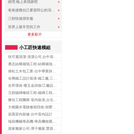
經理.晚上來我家吧
爸爸接獲自己要當阿公的消息，反應史上最可愛!!!
三秒快速摺衣服
世界上最辛苦的工作
更多影片
小工匠快速模組
快可麗清潔-清潔公司,台中清潔公司,台中居家清潔
勇志結構補強工程-結構補強工程 ,桃園結構補強工程,龍潭結構補強工程
昶松土木包工業-台中專業拆除工程/挖土機出租
全興鐵工設計裝潢-鐵工廠,三峽鐵工廠,台北鐵工廠
全昇環保-廢五金回收/工廠設備收購/機械設備回收/高價收購廠房設備
立鍠磁磚修繕工程-磁磚工程,磁磚修補,新竹磁磚工程
勝佳工程團隊-室內裝潢,台北房屋裝修,三重室內裝修
大桃園水電維修就找他-加壓馬達,抽水馬達,桃園水電行,中壢水電
辰禹室內裝修-台中室內設計
瑞昌機械堆高機-堆高機收購,新北市堆高機,桃園堆高機
迎家搬家公司-潭子搬家,豐原搬家,大雅搬家,大甲搬家,台中推薦搬家,台中搬家