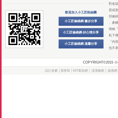
對各
質或
歡迎加入小工匠粉絲團
切修
小工匠修繕網-撇步分享
、產
簡稱
小工匠修繕網-好心情分享
私下
『內
小工匠修繕網-溫馨分享
也不
COPYRIGHT©20
設計老爹
│
窩客幫
│
MIT製造網
│
清潔服務
│
維護網