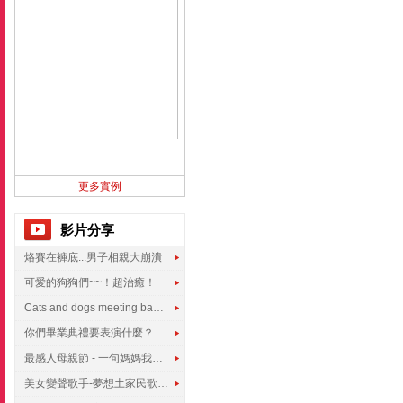
更多實例
影片分享
烙賽在褲底...男子相親大崩潰
可愛的狗狗們~~！超治癒！
Cats and dogs meeting babies for the first time
你們畢業典禮要表演什麼？
最感人母親節 - 一句媽媽我愛你
美女變聲歌手-夢想土家民歌傳遍世界