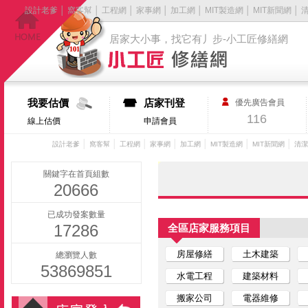
設計老爹
│
窩客幫
│
工程網
│
家事網
│
加工網
│
MIT製造網
│
MIT新聞網
│
居家大小事，找它有丿步-小工匠修繕網
我要估價
店家刊登
優先廣告會員
116
線上估價
申請會員
│
│
│
│
│
│
│
設計老爹
窩客幫
工程網
家事網
加工網
MIT製造網
MIT新聞網
清潔
關鍵字在首頁組數
20666
已成功發案數量
17286
全區店家服務項目
房屋修繕
土木建築
總瀏覽人數
53869851
水電工程
建築材料
搬家公司
電器維修