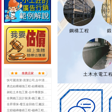
鋼構工程
推薦店家
土木水電工
快可麗清潔-清潔公司,台中清潔公司,台中居家清潔
勇志結構補強工程-結構補強工程 ,桃園結構補強工程,龍潭結構補強工程
昶松土木包工業-台中專業拆除工程/挖土機出租
全興鐵工設計裝潢-鐵工廠,三峽鐵工廠,台北鐵工廠
全昇環保-廢五金回收/工廠設備收購/機械設備回收/高價收購廠房設備
立鍠磁磚修繕工程-磁磚工程,磁磚修補,新竹磁磚工程