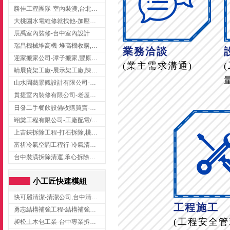
勝佳工程團隊-室內裝潢,台北房屋裝修,三重室內裝修
大桃園水電維修就找他-加壓馬達,抽水馬達,桃園水電行,中壢水電
辰禹室內裝修-台中室內設計
瑞昌機械堆高機-堆高機收購,新北市堆高機,桃園堆高機
業務洽談
迎家搬家公司-潭子搬家,豐原搬家,大雅搬家,大甲搬家,台中推薦搬家,台中搬家
(業主需求溝通)
睛展貨架工廠-展示架工廠,陳列架,台中展示架工廠
山水園藝景觀設計有限公司-景觀工程,景觀設計,新竹園藝工程,新竹景觀設計
貫捷室內裝修有限公司-老屋翻新工程,台中老屋翻新工程,台中舊屋翻新
日發二手餐飲設備收購買賣-二手貨買賣,台中二手貨買賣,台中二手餐飲收購
翊棠工程有限公司-工廠配電/高雄消防機電公司
上吉錸拆除工程-打石拆除,桃園打石拆除,桃園拆除工程
富祈冷氣空調工程行-冷氣清洗,台中冷氣清洗,台中冷氣安裝,北區冷氣清洗
台中裝潢拆除清運,承心拆除清運工程-台中包月垃圾清運,台中工廠垃圾清運,北區裝潢拆除清運
小工匠快速模組
快可麗清潔-清潔公司,台中清潔公司,台中居家清潔
工程施工
勇志結構補強工程-結構補強工程 ,桃園結構補強工程,龍潭結構補強工程
(工程安全管
昶松土木包工業-台中專業拆除工程/挖土機出租