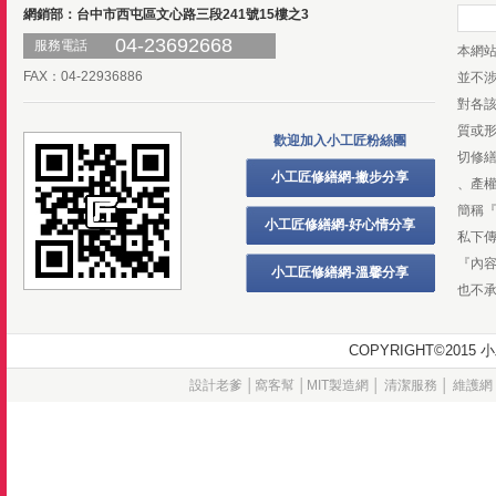
網銷部：台中市西屯區文心路三段241號15樓之3
04-23692668
服務電話
本網
FAX：04-22936886
並不
對各
質或
歡迎加入小工匠粉絲團
切修
小工匠修繕網-撇步分享
、產
簡稱
小工匠修繕網-好心情分享
私下
『內
小工匠修繕網-溫馨分享
也不
COPYRIGHT©20
設計老爹
│
窩客幫
│
MIT製造網
│
清潔服務
│
維護網