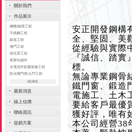
關於我們
作品展示
鋼構/鐵厝工程
安正開發鋼構
不銹鋼工程
全、堅固、美
鍛造工程
從經驗與實際
捲門工程
採光罩工程
『誠信、踏實
客製化鐵件
標。
水電泥作鋁窗裝修工程
防水閘門/防火門工程
無論專業鋼骨
MORE
鐵門窗、鍛造
最新消息
電施工、土木
線上估價
要給客戶最優
獲好評，唯有
聯絡資訊
本公司經營3
促銷方案