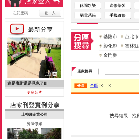
休閒娛樂
進修學習
忘記密碼
弱電系統
手機維修
基隆市
台北市
彰化縣
雲林縣
金門縣
店家搜尋
這是魔術還是見鬼了!!!
全區
>>
>>
分區
更多影片
上裕圓企業公司
搜尋結果 : 
房屋修繕