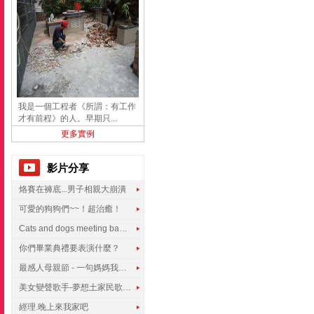
我是一個工程者《所謂：有工作
才有前程》的人。早期只...
更多實例
影片分享
烙賽在褲底...男子相親大崩潰
可愛的狗狗們~~！超治癒！
Cats and dogs meeting babies for the first time
你們畢業典禮要表演什麼？
最感人母親節 - 一句媽媽我愛你
美女變聲歌手-夢想土家民歌傳遍世界
經理.晚上來我家吧