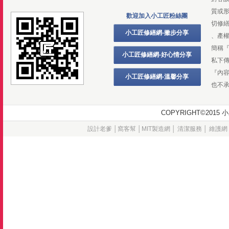
質或
歡迎加入小工匠粉絲團
切修
小工匠修繕網-撇步分享
、產
簡稱
小工匠修繕網-好心情分享
私下
『內
小工匠修繕網-溫馨分享
也不
COPYRIGHT©20
設計老爹
│
窩客幫
│
MIT製造網
│
清潔服務
│
維護網