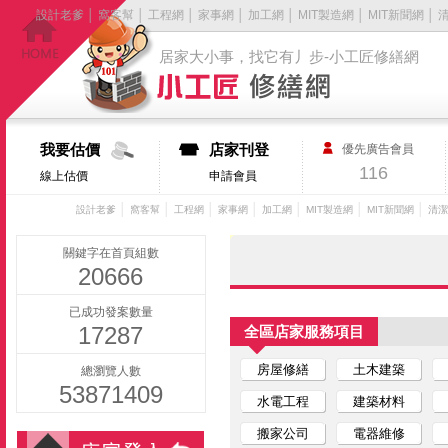
設計老爹
│
窩客幫
│
工程網
│
家事網
│
加工網
│
MIT製造網
│
MIT新聞網
│
居家大小事，找它有丿步-小工匠修繕網
我要估價
店家刊登
優先廣告會員
116
線上估價
申請會員
│
│
│
│
│
│
│
設計老爹
窩客幫
工程網
家事網
加工網
MIT製造網
MIT新聞網
清潔
關鍵字在首頁組數
20666
已成功發案數量
17287
全區店家服務項目
房屋修繕
土木建築
總瀏覽人數
53871409
水電工程
建築材料
搬家公司
電器維修