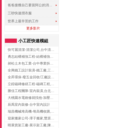
爸爸接獲自己要當阿公的消息，反應史上最可愛!!!
三秒快速摺衣服
世界上最辛苦的工作
更多影片
小工匠快速模組
快可麗清潔-清潔公司,台中清潔公司,台中居家清潔
勇志結構補強工程-結構補強工程 ,桃園結構補強工程,龍潭結構補強工程
昶松土木包工業-台中專業拆除工程/挖土機出租
全興鐵工設計裝潢-鐵工廠,三峽鐵工廠,台北鐵工廠
全昇環保-廢五金回收/工廠設備收購/機械設備回收/高價收購廠房設備
立鍠磁磚修繕工程-磁磚工程,磁磚修補,新竹磁磚工程
勝佳工程團隊-室內裝潢,台北房屋裝修,三重室內裝修
大桃園水電維修就找他-加壓馬達,抽水馬達,桃園水電行,中壢水電
辰禹室內裝修-台中室內設計
瑞昌機械堆高機-堆高機收購,新北市堆高機,桃園堆高機
迎家搬家公司-潭子搬家,豐原搬家,大雅搬家,大甲搬家,台中推薦搬家,台中搬家
睛展貨架工廠-展示架工廠,陳列架,台中展示架工廠