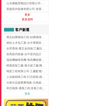
山水園藝景觀設計有限公司-景觀工程,景觀設計,新竹園藝工程,新竹景觀設計
貫捷室內裝修有限公司-老屋翻新工程,台中老屋翻新工程,台中舊屋翻新
更多
更多資料
客戶新選
勇志結構補強工程-結構補強工程 ,桃園結構補強工程,龍潭結構補強工程
昶松土木包工業-台中專業拆除工程/挖土機出租
全昇環保-廢五金回收/工廠設備收購/機械設備回收/高價收購廠房設備
辰禹室內裝修-台中室內設計
瑞昌機械堆高機-堆高機收購,新北市堆高機,桃園堆高機
睛展貨架工廠-展示架工廠,陳列架,台中展示架工廠
翊棠工程有限公司-工廠配電/高雄消防機電公司
上吉錸拆除工程-打石拆除,桃園打石拆除,桃園拆除工程
台南京品超耐磨地板-台南超耐磨地板
和亞風業-通風工程,排風工程,彰化通風工程,彰化排風工程
更多