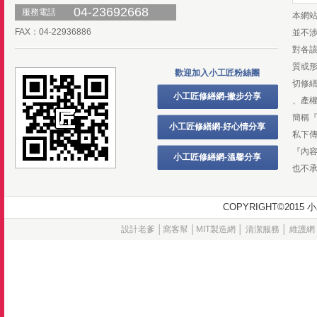
04-23692668
服務電話
本網
FAX：04-22936886
並不
對各
質或
歡迎加入小工匠粉絲團
切修
小工匠修繕網-撇步分享
、產
簡稱
小工匠修繕網-好心情分享
私下
『內
小工匠修繕網-溫馨分享
也不
COPYRIGHT©20
設計老爹
│
窩客幫
│
MIT製造網
│
清潔服務
│
維護網