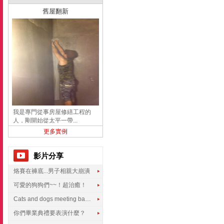
舊屋翻新
我是專門從事房屋修繕工程的
人，剛開始從太平一帶...
更多實例
影片分享
烙賽在褲底...男子相親大崩潰
可愛的狗狗們~~！超治癒！
Cats and dogs meeting babies for the first time
你們畢業典禮要表演什麼？