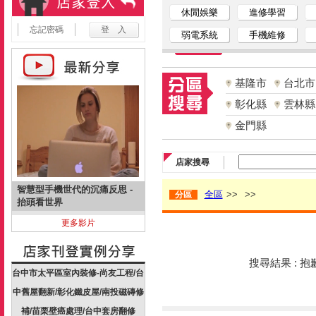
休閒娛樂
進修學習
忘記密碼
弱電系統
手機維修
基隆市
台北市
彰化縣
雲林縣
金門縣
店家搜尋
智慧型手機世代的沉痛反思 -
全區
>>
>>
分區
抬頭看世界
更多影片
搜尋結果 : 
台中市太平區室內裝修-尚友工程/台
中舊屋翻新/彰化鐵皮屋/南投磁磚修
補/苗栗壁癌處理/台中套房翻修