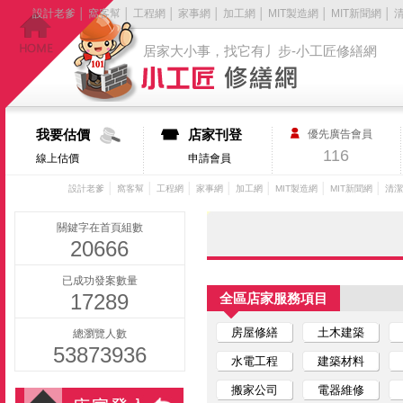
設計老爹
│
窩客幫
│
工程網
│
家事網
│
加工網
│
MIT製造網
│
MIT新聞網
│
居家大小事，找它有丿步-小工匠修繕網
我要估價
店家刊登
優先廣告會員
116
線上估價
申請會員
│
│
│
│
│
│
│
設計老爹
窩客幫
工程網
家事網
加工網
MIT製造網
MIT新聞網
清潔
關鍵字在首頁組數
20666
已成功發案數量
17289
全區店家服務項目
房屋修繕
土木建築
總瀏覽人數
53873936
水電工程
建築材料
搬家公司
電器維修