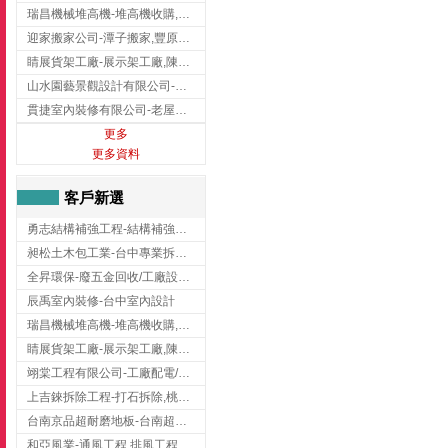
瑞昌機械堆高機-堆高機收購,新北市堆高機,桃園堆高機
迎家搬家公司-潭子搬家,豐原搬家,大雅搬家,大甲搬家,台中推薦搬家,台中搬家
睛展貨架工廠-展示架工廠,陳列架,台中展示架工廠
山水園藝景觀設計有限公司-景觀工程,景觀設計,新竹園藝工程,新竹景觀設計
貫捷室內裝修有限公司-老屋翻新工程,台中老屋翻新工程,台中舊屋翻新
更多
更多資料
客戶新選
勇志結構補強工程-結構補強工程 ,桃園結構補強工程,龍潭結構補強工程
昶松土木包工業-台中專業拆除工程/挖土機出租
全昇環保-廢五金回收/工廠設備收購/機械設備回收/高價收購廠房設備
辰禹室內裝修-台中室內設計
瑞昌機械堆高機-堆高機收購,新北市堆高機,桃園堆高機
睛展貨架工廠-展示架工廠,陳列架,台中展示架工廠
翊棠工程有限公司-工廠配電/高雄消防機電公司
上吉錸拆除工程-打石拆除,桃園打石拆除,桃園拆除工程
台南京品超耐磨地板-台南超耐磨地板
和亞風業-通風工程,排風工程,彰化通風工程,彰化排風工程