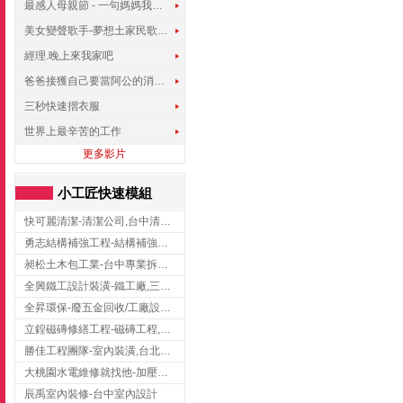
最感人母親節 - 一句媽媽我愛你
美女變聲歌手-夢想土家民歌傳遍世界
經理.晚上來我家吧
爸爸接獲自己要當阿公的消息，反應史上最可愛!!!
三秒快速摺衣服
世界上最辛苦的工作
更多影片
小工匠快速模組
快可麗清潔-清潔公司,台中清潔公司,台中居家清潔
勇志結構補強工程-結構補強工程 ,桃園結構補強工程,龍潭結構補強工程
昶松土木包工業-台中專業拆除工程/挖土機出租
全興鐵工設計裝潢-鐵工廠,三峽鐵工廠,台北鐵工廠
全昇環保-廢五金回收/工廠設備收購/機械設備回收/高價收購廠房設備
立鍠磁磚修繕工程-磁磚工程,磁磚修補,新竹磁磚工程
勝佳工程團隊-室內裝潢,台北房屋裝修,三重室內裝修
大桃園水電維修就找他-加壓馬達,抽水馬達,桃園水電行,中壢水電
辰禹室內裝修-台中室內設計