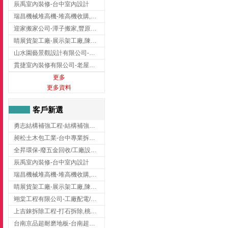
辰禹室內裝修-台中室內設計
瑞昌機械堆高機-堆高機收購,新北市堆高機,桃園堆高機
迎家搬家公司-潭子搬家,豐原搬家,大雅搬家,大甲搬家,台中推薦搬家,台中搬家
睛展貨架工廠-展示架工廠,陳列架,台中展示架工廠
山水園藝景觀設計有限公司-景觀工程,景觀設計,新竹園藝工程,新竹景觀設計
貫捷室內裝修有限公司-老屋翻新工程,台中老屋翻新工程,台中舊屋翻新
更多
更多資料
客戶新選
勇志結構補強工程-結構補強工程 ,桃園結構補強工程,龍潭結構補強工程
昶松土木包工業-台中專業拆除工程/挖土機出租
全昇環保-廢五金回收/工廠設備收購/機械設備回收/高價收購廠房設備
辰禹室內裝修-台中室內設計
瑞昌機械堆高機-堆高機收購,新北市堆高機,桃園堆高機
睛展貨架工廠-展示架工廠,陳列架,台中展示架工廠
翊棠工程有限公司-工廠配電/高雄消防機電公司
上吉錸拆除工程-打石拆除,桃園打石拆除,桃園拆除工程
台南京品超耐磨地板-台南超耐磨地板