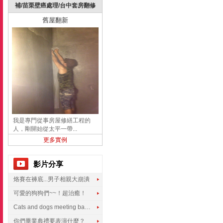
補/苗栗壁癌處理/台中套房翻修
舊屋翻新
我是專門從事房屋修繕工程的
人，剛開始從太平一帶...
更多實例
影片分享
烙賽在褲底...男子相親大崩潰
可愛的狗狗們~~！超治癒！
Cats and dogs meeting babies for the first time
你們畢業典禮要表演什麼？