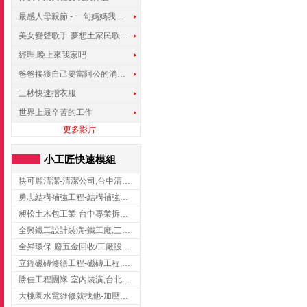
最感人母親節 - 一句媽媽我愛你
美女變聲歌手-夢想土家民歌傳遍世界
經理.晚上來我家吧
爸爸接獲自己要當阿公的消息，反應史上最可愛!!!
三秒快速摺衣服
世界上最辛苦的工作
更多影片
小工匠快速模組
快可麗清潔-清潔公司,台中清潔公司,台中居家清潔
勇志結構補強工程-結構補強工程 ,桃園結構補強工程,龍潭結構補強工程
昶松土木包工業-台中專業拆除工程/挖土機出租
全興鐵工設計裝潢-鐵工廠,三峽鐵工廠,台北鐵工廠
全昇環保-廢五金回收/工廠設備收購/機械設備回收/高價收購廠房設備
立鍠磁磚修繕工程-磁磚工程,磁磚修補,新竹磁磚工程
勝佳工程團隊-室內裝潢,台北房屋裝修,三重室內裝修
大桃園水電維修就找他-加壓馬達,抽水馬達,桃園水電行,中壢水電