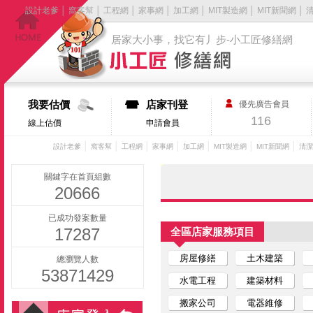
設計老爹
│
窩客幫
│
工程網
│
家事網
│
加工網
│
MIT製造網
│
MIT新聞網
│
居家大小事，找它有丿步-小工匠修繕網
我要估價
店家刊登
優先廣告會員
116
線上估價
申請會員
│
│
│
│
│
│
│
設計老爹
窩客幫
工程網
家事網
加工網
MIT製造網
MIT新聞網
清潔
關鍵字在首頁組數
20666
已成功發案數量
17287
全區店家服務項目
房屋修繕
土木建築
總瀏覽人數
53871429
水電工程
建築材料
搬家公司
電器維修