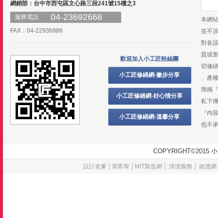
網銷部：台中市西屯區文心路三段241號15樓之3
04-23692668
服務電話
本網
FAX：04-22936886
並不
對各
質或
歡迎加入小工匠粉絲團
切修
小工匠修繕網-撇步分享
、產
簡稱
小工匠修繕網-好心情分享
私下
『內
小工匠修繕網-溫馨分享
也不
COPYRIGHT©20
設計老爹
│
窩客幫
│
MIT製造網
│
清潔服務
│
維護網