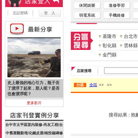
休閒娛樂
進修學習
忘記密碼
弱電系統
手機維修
基隆市
台北市
彰化縣
雲林縣
金門縣
店家搜尋
史上最強的地心引力，瓶子丟
全區
>>
>>
分區
了漂浮了起來，那人呢？是否
也會漂浮呢？
更多影片
搜尋結果 : 
台中市太平區室內裝修-尚友工程/台
中舊屋翻新/彰化鐵皮屋/南投磁磚修