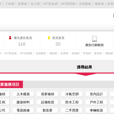
幫
│
工程網
│
家事網
│
加工網
│
MIT製造網
│
MIT新聞網
│
清潔服務
│
搬家網
│
租車
優先廣告會員
黃頁會員
116
20
廣告行銷範例
│
│
│
│
│
│
│
│
│
網
MIT製造網
MIT新聞網
清潔服務
搬家網
租車網
維修網
學習網
愛美網
開鎖網
搜尋結果
店家服務項目
修繕
土木建築
居家修繕
冷氣空調
室內設計
工程
建築材料
設備租賃
防水工程
戶外工程
公司
電器維修
製造業
二手買賣
車輛租賃