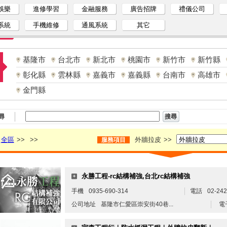
娛樂
進修學習
金融服務
廣告招牌
禮儀公司
系統
手機維修
通風系統
其它
基隆市
台北市
新北市
桃園市
新竹市
新竹縣
彰化縣
雲林縣
嘉義市
嘉義縣
台南市
高雄市
金門縣
尋
全區
>>
>>
外牆拉皮
>>
服務項目
永勝工程-rc結構補強,台北rc結構補強
手機
0935-690-314
電話
02-24
公司地址
基隆市仁愛區崇安街40巷...
電