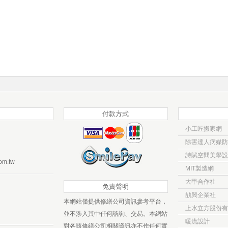
付款方式
小工匠搬家網
除害達人病媒防
詩賦空間美學設
om.tw
MIT製造網
大甲合作社
免責聲明
劼興企業社
本網站僅提供修繕公司資訊參考平台，
上水立方股份有
並不涉入其中任何諮詢、交易。本網站
暖流設計
對各該修繕公司相關資訊亦不作任何實