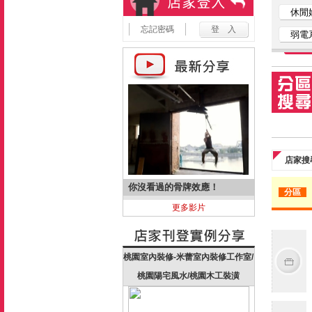
休閒
忘記密碼
弱電
店家搜
你沒看過的骨牌效應！
分區
更多影片
桃園室內裝修-米蕾室內裝修工作室/
桃園陽宅風水/桃園木工裝潢