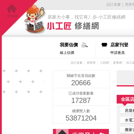
設計老爹
│
窩客
居家大小事，找它有丿步-小工匠修繕網
我要估價
店家刊登
線上估價
申請會員
│
│
│
│
設計老爹
窩客幫
工程網
家事網
加工
關鍵字在首頁組數
20666
已成功發案數量
17287
全區
房屋
總瀏覽人數
53871204
水電
搬家