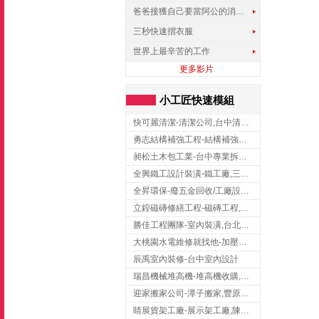
爸爸接獲自己要當阿公的消息，反應史上最可愛!!!
三秒快速摺衣服
世界上最辛苦的工作
更多影片
小工匠快速模組
快可麗清潔-清潔公司,台中清潔公司,台中居家清潔
勇志結構補強工程-結構補強工程 ,桃園結構補強工程,龍潭結構補強工程
昶松土木包工業-台中專業拆除工程/挖土機出租
全興鐵工設計裝潢-鐵工廠,三峽鐵工廠,台北鐵工廠
全昇環保-廢五金回收/工廠設備收購/機械設備回收/高價收購廠房設備
立鍠磁磚修繕工程-磁磚工程,磁磚修補,新竹磁磚工程
勝佳工程團隊-室內裝潢,台北房屋裝修,三重室內裝修
大桃園水電維修就找他-加壓馬達,抽水馬達,桃園水電行,中壢水電
辰禹室內裝修-台中室內設計
瑞昌機械堆高機-堆高機收購,新北市堆高機,桃園堆高機
迎家搬家公司-潭子搬家,豐原搬家,大雅搬家,大甲搬家,台中推薦搬家,台中搬家
睛展貨架工廠-展示架工廠,陳列架,台中展示架工廠