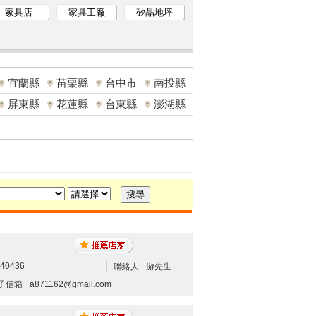
家具店
家具工廠
矽晶地坪
宜蘭縣
苗栗縣
台中市
南投縣
屏東縣
花蓮縣
台東縣
澎湖縣
240436
聯絡人
游先生
子信箱
a871162@gmail.com