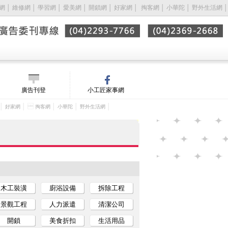
網
│
維修網
│
學習網
│
愛美網
│
開鎖網
│
好家網
│ 
掏客網
│
小華陀
│
野外生活網
│
廣告刊登
小工匠家事網
│
│ 
│
│
│
好家網
掏客網
小華陀
野外生活網
木工裝潢
廚浴設備
拆除工程
景觀工程
人力派遣
清潔公司
開鎖
美食折扣
生活用品