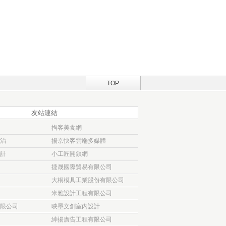
TOP
友站連結
掏客美食網
治
揚京快客雲端多媒體
計
小工匠開鎖網
捷晟國際貿易有限公司
大桐模具工業股份有限公司
米雅設計工程有限公司
限公司
映墨文創室內設計
紳揚廣告工程有限公司