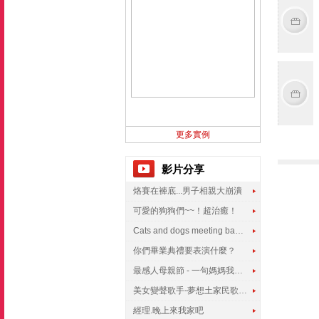
更多實例
影片分享
烙賽在褲底...男子相親大崩潰
可愛的狗狗們~~！超治癒！
Cats and dogs meeting babies for the first time
你們畢業典禮要表演什麼？
最感人母親節 - 一句媽媽我愛你
美女變聲歌手-夢想土家民歌傳遍世界
經理.晚上來我家吧