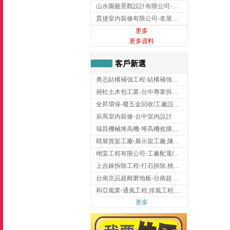
山水園藝景觀設計有限公司-景觀工程,景觀設計,新竹園藝工程,新竹景觀設計
貫捷室內裝修有限公司-老屋翻新工程,台中老屋翻新工程,台中舊屋翻新
更多
更多資料
客戶新選
勇志結構補強工程-結構補強工程 ,桃園結構補強工程,龍潭結構補強工程
昶松土木包工業-台中專業拆除工程/挖土機出租
全昇環保-廢五金回收/工廠設備收購/機械設備回收/高價收購廠房設備
辰禹室內裝修-台中室內設計
瑞昌機械堆高機-堆高機收購,新北市堆高機,桃園堆高機
睛展貨架工廠-展示架工廠,陳列架,台中展示架工廠
翊棠工程有限公司-工廠配電/高雄消防機電公司
上吉錸拆除工程-打石拆除,桃園打石拆除,桃園拆除工程
台南京品超耐磨地板-台南超耐磨地板
和亞風業-通風工程,排風工程,彰化通風工程,彰化排風工程
更多