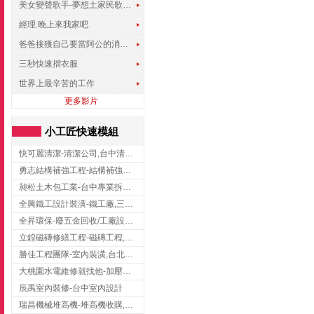
美女變聲歌手-夢想土家民歌傳遍世界
經理.晚上來我家吧
爸爸接獲自己要當阿公的消息，反應史上最可愛!!!
三秒快速摺衣服
世界上最辛苦的工作
更多影片
小工匠快速模組
快可麗清潔-清潔公司,台中清潔公司,台中居家清潔
勇志結構補強工程-結構補強工程 ,桃園結構補強工程,龍潭結構補強工程
昶松土木包工業-台中專業拆除工程/挖土機出租
全興鐵工設計裝潢-鐵工廠,三峽鐵工廠,台北鐵工廠
全昇環保-廢五金回收/工廠設備收購/機械設備回收/高價收購廠房設備
立鍠磁磚修繕工程-磁磚工程,磁磚修補,新竹磁磚工程
勝佳工程團隊-室內裝潢,台北房屋裝修,三重室內裝修
大桃園水電維修就找他-加壓馬達,抽水馬達,桃園水電行,中壢水電
辰禹室內裝修-台中室內設計
瑞昌機械堆高機-堆高機收購,新北市堆高機,桃園堆高機