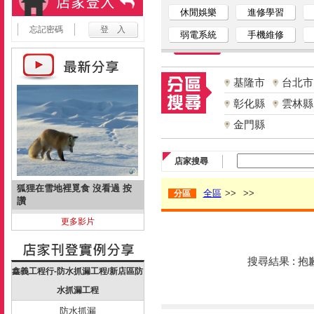
休閒娛樂
進修學習
忘記密碼
弱電系統
手機維修
基隆市
台北市
彰化縣
雲林縣
金門縣
店家搜尋
狐狸在雪地裡覓食 沒看過 按
全區
>>
>>
分區
讚
更多影片
搜尋結果 : 
鑫義工程行-防水抓漏工程/新店區防
水抓漏工程
防水抓漏