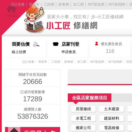
設計老爹
│
窩客幫
│
工程網
│
家事網
│
加工網
│
MIT製造網
│
MIT新聞網
│
居家大小事，找它有丿步-小工匠修繕網
我要估價
店家刊登
優先廣告會員
116
線上估價
申請會員
│
│
│
│
│
│
│
設計老爹
窩客幫
工程網
家事網
加工網
MIT製造網
MIT新聞網
清潔
關鍵字在首頁組數
20666
已成功發案數量
17289
全區店家服務項目
房屋修繕
土木建築
總瀏覽人數
53876326
水電工程
建築材料
搬家公司
電器維修