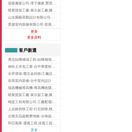
迎家搬家公司-潭子搬家,豐原搬家,大雅搬家,大甲搬家,台中推薦搬家,台中搬家
睛展貨架工廠-展示架工廠,陳列架,台中展示架工廠
山水園藝景觀設計有限公司-景觀工程,景觀設計,新竹園藝工程,新竹景觀設計
貫捷室內裝修有限公司-老屋翻新工程,台中老屋翻新工程,台中舊屋翻新
更多
更多資料
客戶新選
勇志結構補強工程-結構補強工程 ,桃園結構補強工程,龍潭結構補強工程
昶松土木包工業-台中專業拆除工程/挖土機出租
全昇環保-廢五金回收/工廠設備收購/機械設備回收/高價收購廠房設備
辰禹室內裝修-台中室內設計
瑞昌機械堆高機-堆高機收購,新北市堆高機,桃園堆高機
睛展貨架工廠-展示架工廠,陳列架,台中展示架工廠
翊棠工程有限公司-工廠配電/高雄消防機電公司
上吉錸拆除工程-打石拆除,桃園打石拆除,桃園拆除工程
台南京品超耐磨地板-台南超耐磨地板
和亞風業-通風工程,排風工程,彰化通風工程,彰化排風工程
更多