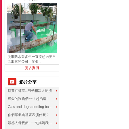
從事防水業多年一直沒想過要自
己出來開公司，某個...
更多實例
影片分享
烙賽在褲底...男子相親大崩潰
可愛的狗狗們~~！超治癒！
Cats and dogs meeting babies for the first time
你們畢業典禮要表演什麼？
最感人母親節 - 一句媽媽我愛你