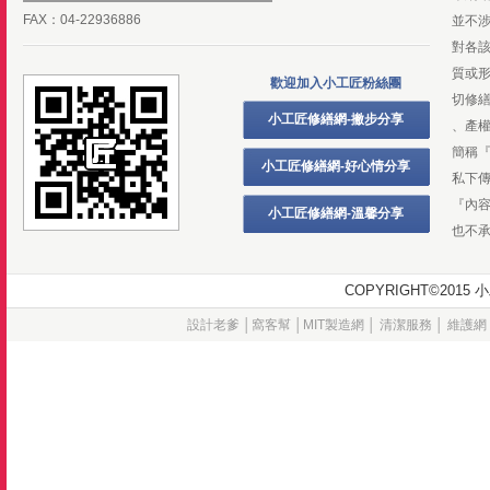
FAX：04-22936886
並不
對各
質或
歡迎加入小工匠粉絲團
切修
小工匠修繕網-撇步分享
、產
簡稱
小工匠修繕網-好心情分享
私下
『內
小工匠修繕網-溫馨分享
也不
COPYRIGHT©20
設計老爹
│
窩客幫
│
MIT製造網
│
清潔服務
│
維護網