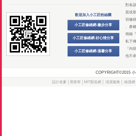
對各
質或
歡迎加入小工匠粉絲團
切修
小工匠修繕網-撇步分享
、產
簡稱
小工匠修繕網-好心情分享
私下
『內
小工匠修繕網-溫馨分享
也不
COPYRIGHT©20
設計老爹
│
窩客幫
│
MIT製造網
│
清潔服務
│
維護網