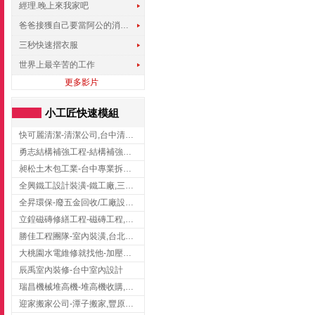
經理.晚上來我家吧
爸爸接獲自己要當阿公的消息，反應史上最可愛!!!
三秒快速摺衣服
世界上最辛苦的工作
更多影片
小工匠快速模組
快可麗清潔-清潔公司,台中清潔公司,台中居家清潔
勇志結構補強工程-結構補強工程 ,桃園結構補強工程,龍潭結構補強工程
昶松土木包工業-台中專業拆除工程/挖土機出租
全興鐵工設計裝潢-鐵工廠,三峽鐵工廠,台北鐵工廠
全昇環保-廢五金回收/工廠設備收購/機械設備回收/高價收購廠房設備
立鍠磁磚修繕工程-磁磚工程,磁磚修補,新竹磁磚工程
勝佳工程團隊-室內裝潢,台北房屋裝修,三重室內裝修
大桃園水電維修就找他-加壓馬達,抽水馬達,桃園水電行,中壢水電
辰禹室內裝修-台中室內設計
瑞昌機械堆高機-堆高機收購,新北市堆高機,桃園堆高機
迎家搬家公司-潭子搬家,豐原搬家,大雅搬家,大甲搬家,台中推薦搬家,台中搬家