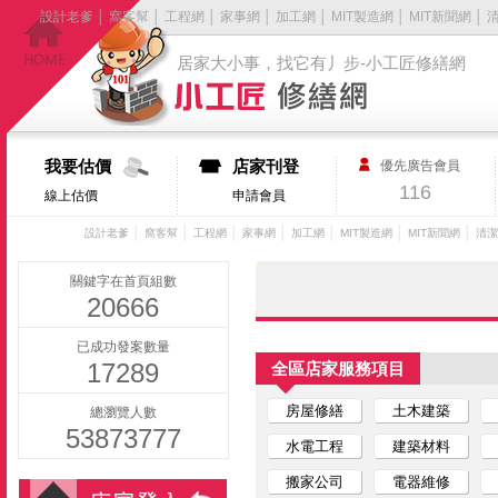
設計老爹
│
窩客幫
│
工程網
│
家事網
│
加工網
│
MIT製造網
│
MIT新聞網
│
居家大小事，找它有丿步-小工匠修繕網
我要估價
店家刊登
優先廣告會員
116
線上估價
申請會員
│
│
│
│
│
│
│
設計老爹
窩客幫
工程網
家事網
加工網
MIT製造網
MIT新聞網
清潔
關鍵字在首頁組數
20666
已成功發案數量
17289
全區店家服務項目
房屋修繕
土木建築
總瀏覽人數
53873777
水電工程
建築材料
搬家公司
電器維修