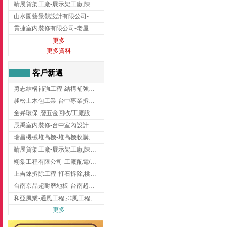
睛展貨架工廠-展示架工廠,陳列架,台中展示架工廠
山水園藝景觀設計有限公司-景觀工程,景觀設計,新竹園藝工程,新竹景觀設計
貫捷室內裝修有限公司-老屋翻新工程,台中老屋翻新工程,台中舊屋翻新
更多
更多資料
客戶新選
勇志結構補強工程-結構補強工程 ,桃園結構補強工程,龍潭結構補強工程
昶松土木包工業-台中專業拆除工程/挖土機出租
全昇環保-廢五金回收/工廠設備收購/機械設備回收/高價收購廠房設備
辰禹室內裝修-台中室內設計
瑞昌機械堆高機-堆高機收購,新北市堆高機,桃園堆高機
睛展貨架工廠-展示架工廠,陳列架,台中展示架工廠
翊棠工程有限公司-工廠配電/高雄消防機電公司
上吉錸拆除工程-打石拆除,桃園打石拆除,桃園拆除工程
台南京品超耐磨地板-台南超耐磨地板
和亞風業-通風工程,排風工程,彰化通風工程,彰化排風工程
更多