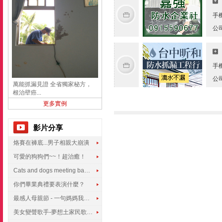
手
公
手
公
萬能抓漏見證 全省獨家秘方，
根治壁癌...
更多實例
影片分享
烙賽在褲底...男子相親大崩潰
可愛的狗狗們~~！超治癒！
Cats and dogs meeting babies for the first time
你們畢業典禮要表演什麼？
最感人母親節 - 一句媽媽我愛你
美女變聲歌手-夢想土家民歌傳遍世界