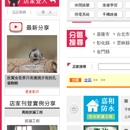
休閒娛樂
進修學習
忘記密碼
弱電系統
手機維修
基隆市
台北市
彰化縣
雲林縣
金門縣
店家搜尋
欣賞全世界只有澳洲才有的孔
全區
>>
>>
分區
雀蜘蛛
更多影片
手
萬能抓漏工程
公
抓漏工程