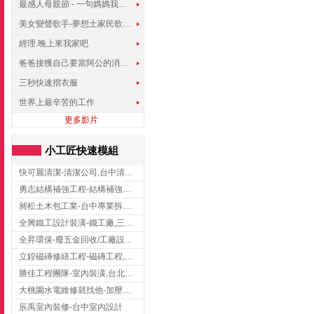
最感人母親節 - 一句媽媽我愛你
美女變聲歌手-夢想土家民歌傳遍世界
經理.晚上來我家吧
爸爸接獲自己要當阿公的消息，反應史上最可愛!!!
三秒快速摺衣服
世界上最辛苦的工作
更多影片
小工匠快速模組
快可麗清潔-清潔公司,台中清潔公司,台中居家清潔
勇志結構補強工程-結構補強工程 ,桃園結構補強工程,龍潭結構補強工程
昶松土木包工業-台中專業拆除工程/挖土機出租
全興鐵工設計裝潢-鐵工廠,三峽鐵工廠,台北鐵工廠
全昇環保-廢五金回收/工廠設備收購/機械設備回收/高價收購廠房設備
立鍠磁磚修繕工程-磁磚工程,磁磚修補,新竹磁磚工程
勝佳工程團隊-室內裝潢,台北房屋裝修,三重室內裝修
大桃園水電維修就找他-加壓馬達,抽水馬達,桃園水電行,中壢水電
辰禹室內裝修-台中室內設計