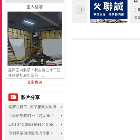
室內裝潢
手
公
嘉興室內裝潢！我自從在小工匠
修繕網登廣告及前一...
更多實例
影片分享
烙賽在褲底...男子相親大崩潰
可愛的狗狗們~~！超治癒！
Cats and dogs meeting babies for the first time
你們畢業典禮要表演什麼？