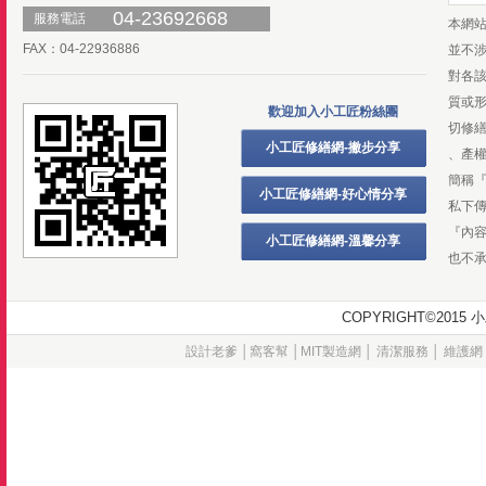
04-23692668
服務電話
本網
FAX：04-22936886
並不
對各
質或
歡迎加入小工匠粉絲團
切修
小工匠修繕網-撇步分享
、產
簡稱
小工匠修繕網-好心情分享
私下
『內
小工匠修繕網-溫馨分享
也不
COPYRIGHT©20
設計老爹
│
窩客幫
│
MIT製造網
│
清潔服務
│
維護網