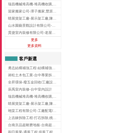
瑞昌機械堆高機-堆高機收購,新北市堆高機,桃園堆高機
迎家搬家公司-潭子搬家,豐原搬家,大雅搬家,大甲搬家,台中推薦搬家,台中搬家
睛展貨架工廠-展示架工廠,陳列架,台中展示架工廠
山水園藝景觀設計有限公司-景觀工程,景觀設計,新竹園藝工程,新竹景觀設計
貫捷室內裝修有限公司-老屋翻新工程,台中老屋翻新工程,台中舊屋翻新
更多
更多資料
客戶新選
勇志結構補強工程-結構補強工程 ,桃園結構補強工程,龍潭結構補強工程
昶松土木包工業-台中專業拆除工程/挖土機出租
全昇環保-廢五金回收/工廠設備收購/機械設備回收/高價收購廠房設備
辰禹室內裝修-台中室內設計
瑞昌機械堆高機-堆高機收購,新北市堆高機,桃園堆高機
睛展貨架工廠-展示架工廠,陳列架,台中展示架工廠
翊棠工程有限公司-工廠配電/高雄消防機電公司
上吉錸拆除工程-打石拆除,桃園打石拆除,桃園拆除工程
台南京品超耐磨地板-台南超耐磨地板
和亞風業-通風工程,排風工程,彰化通風工程,彰化排風工程