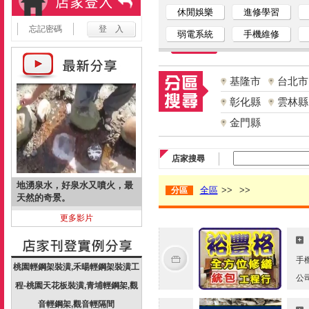
休閒娛樂
進修學習
忘記密碼
弱電系統
手機維修
基隆市
台北市
彰化縣
雲林縣
金門縣
店家搜尋
地湧泉水，好泉水又噴火，最
全區
>>
>>
分區
天然的奇景。
更多影片
手
桃園輕鋼架裝潢,禾暘輕鋼架裝潢工
公
程-桃園天花板裝潢,青埔輕鋼架,觀
音輕鋼架,觀音輕隔間