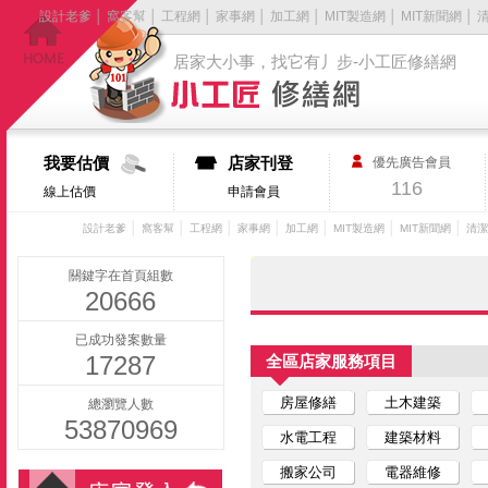
設計老爹
│
窩客幫
│
工程網
│
家事網
│
加工網
│
MIT製造網
│
MIT新聞網
│
居家大小事，找它有丿步-小工匠修繕網
我要估價
店家刊登
優先廣告會員
116
線上估價
申請會員
│
│
│
│
│
│
│
設計老爹
窩客幫
工程網
家事網
加工網
MIT製造網
MIT新聞網
清潔
關鍵字在首頁組數
20666
已成功發案數量
17287
全區店家服務項目
房屋修繕
土木建築
總瀏覽人數
53870969
水電工程
建築材料
搬家公司
電器維修