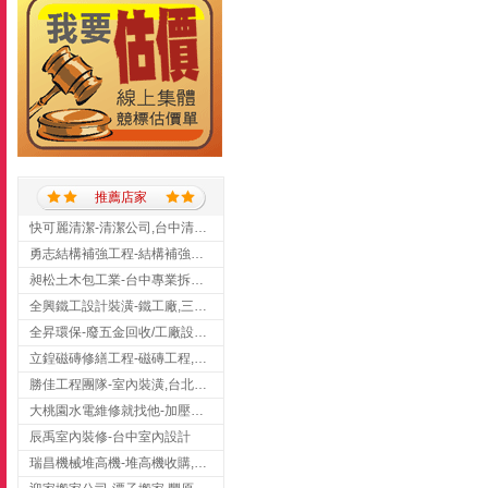
推薦店家
快可麗清潔-清潔公司,台中清潔公司,台中居家清潔
勇志結構補強工程-結構補強工程 ,桃園結構補強工程,龍潭結構補強工程
昶松土木包工業-台中專業拆除工程/挖土機出租
全興鐵工設計裝潢-鐵工廠,三峽鐵工廠,台北鐵工廠
全昇環保-廢五金回收/工廠設備收購/機械設備回收/高價收購廠房設備
立鍠磁磚修繕工程-磁磚工程,磁磚修補,新竹磁磚工程
勝佳工程團隊-室內裝潢,台北房屋裝修,三重室內裝修
大桃園水電維修就找他-加壓馬達,抽水馬達,桃園水電行,中壢水電
辰禹室內裝修-台中室內設計
瑞昌機械堆高機-堆高機收購,新北市堆高機,桃園堆高機