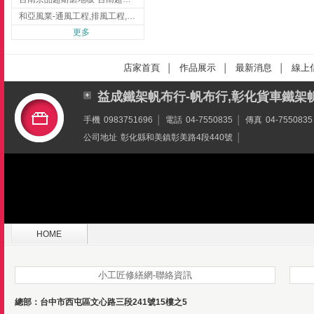
和亞風業-通風工程,排風工程,彰化通風工程,彰化排風工程
更多
店家首頁
作品展示
最新消息
線上
│
│
│
益成鐵架帆布行-帆布行,彰化貨車鐵架
手機
0983751696
│
電話
04-7550835
│
傳真
04-7550835
公司地址
彰化縣和美鎮彰美路4段440號
│
HOME
小工匠修繕網-聯絡資訊
總部：台中市西屯區文心路三段241號15樓之5