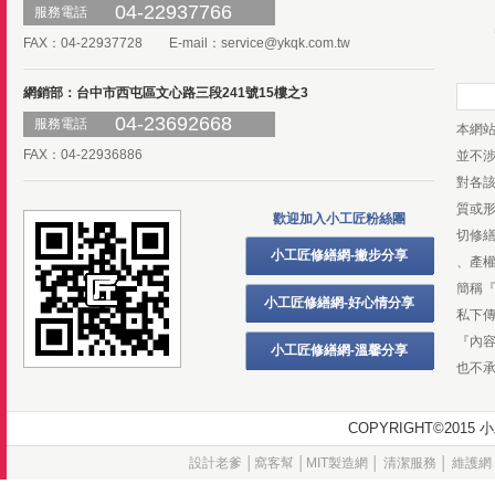
04-22937766
服務電話
FAX：04-22937728 E-mail：
service@ykqk.com.tw
網銷部：台中市西屯區文心路三段241號15樓之3
04-23692668
服務電話
本網
FAX：04-22936886
並不
對各
質或
歡迎加入小工匠粉絲團
切修
小工匠修繕網-撇步分享
、產
簡稱
小工匠修繕網-好心情分享
私下
『內
小工匠修繕網-溫馨分享
也不
COPYRIGHT©20
設計老爹
│
窩客幫
│
MIT製造網
│
清潔服務
│
維護網