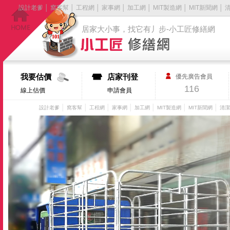
設計老爹
│
窩客幫
│
工程網
│
家事網
│
加工網
│
MIT製造網
│
MIT新聞網
│
居家大小事，找它有丿步-小工匠修繕網
我要估價
店家刊登
優先廣告會員
116
線上估價
申請會員
│
│
│
│
│
│
│
設計老爹
窩客幫
工程網
家事網
加工網
MIT製造網
MIT新聞網
清潔