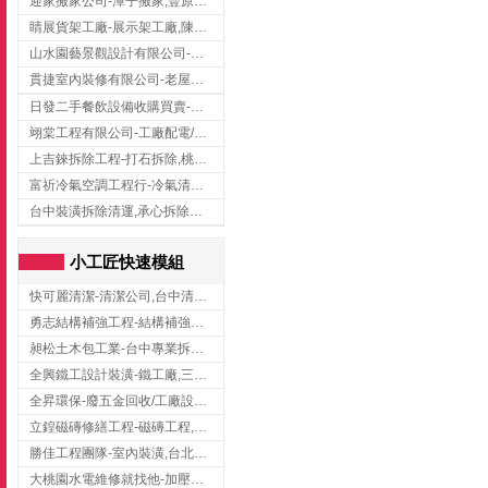
迎家搬家公司-潭子搬家,豐原搬家,大雅搬家,大甲搬家,台中推薦搬家,台中搬家
睛展貨架工廠-展示架工廠,陳列架,台中展示架工廠
山水園藝景觀設計有限公司-景觀工程,景觀設計,新竹園藝工程,新竹景觀設計
貫捷室內裝修有限公司-老屋翻新工程,台中老屋翻新工程,台中舊屋翻新
日發二手餐飲設備收購買賣-二手貨買賣,台中二手貨買賣,台中二手餐飲收購
翊棠工程有限公司-工廠配電/高雄消防機電公司
上吉錸拆除工程-打石拆除,桃園打石拆除,桃園拆除工程
富祈冷氣空調工程行-冷氣清洗,台中冷氣清洗,台中冷氣安裝,北區冷氣清洗
台中裝潢拆除清運,承心拆除清運工程-台中包月垃圾清運,台中工廠垃圾清運,北區裝潢拆除清運
小工匠快速模組
快可麗清潔-清潔公司,台中清潔公司,台中居家清潔
勇志結構補強工程-結構補強工程 ,桃園結構補強工程,龍潭結構補強工程
昶松土木包工業-台中專業拆除工程/挖土機出租
全興鐵工設計裝潢-鐵工廠,三峽鐵工廠,台北鐵工廠
全昇環保-廢五金回收/工廠設備收購/機械設備回收/高價收購廠房設備
立鍠磁磚修繕工程-磁磚工程,磁磚修補,新竹磁磚工程
勝佳工程團隊-室內裝潢,台北房屋裝修,三重室內裝修
大桃園水電維修就找他-加壓馬達,抽水馬達,桃園水電行,中壢水電