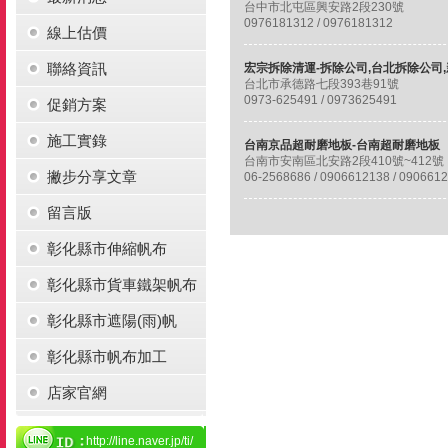
台中市北屯區興安路2段230號
0976181312 / 0976181312
線上估價
聯絡資訊
台北市承德路七段393巷91號
0973-625491 / 0973625491
促銷方案
施工實錄
台南京品超耐磨地板-台南超耐磨地板
台南市安南區北安路2段410號~412號
撇步分享文章
06-2568686 / 0906612138 / 090661
留言版
彰化縣市伸縮帆布
彰化縣市貨車鐵架帆布
彰化縣市遮陽(雨)帆
彰化縣市帆布加工
店家官網
http://line.naver.jp/ti/