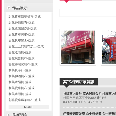
作品展示
彰化貨車鐵架帆布-益成
彰化伸縮帆布-益成
彰化遮陽(雨)帆-益成
彰化貨車黑網-益成
彰化帆布加工-益成
彰化三五門帆布加工-益成
彰化遮雨帆-益成
彰化廣告帆布-益成
彰化客製化帆布-益成
和美帆布行-益成
和美伸縮帆布-益成
其它相關店家資訊
和美遮陽帆-益成
和美貨車帆布-益成
和美遮雨帆-益成
桃園市平鎮區平東路666巷31號
彰化貨車鐵架帆布-益成
03-4506011 / 0913-752519
MORE
最新消息