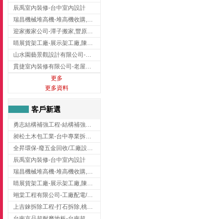
辰禹室內裝修-台中室內設計
瑞昌機械堆高機-堆高機收購,新北市堆高機,桃園堆高機
迎家搬家公司-潭子搬家,豐原搬家,大雅搬家,大甲搬家,台中推薦搬家,台中搬家
睛展貨架工廠-展示架工廠,陳列架,台中展示架工廠
山水園藝景觀設計有限公司-景觀工程,景觀設計,新竹園藝工程,新竹景觀設計
貫捷室內裝修有限公司-老屋翻新工程,台中老屋翻新工程,台中舊屋翻新
更多
更多資料
客戶新選
勇志結構補強工程-結構補強工程 ,桃園結構補強工程,龍潭結構補強工程
昶松土木包工業-台中專業拆除工程/挖土機出租
全昇環保-廢五金回收/工廠設備收購/機械設備回收/高價收購廠房設備
辰禹室內裝修-台中室內設計
瑞昌機械堆高機-堆高機收購,新北市堆高機,桃園堆高機
睛展貨架工廠-展示架工廠,陳列架,台中展示架工廠
翊棠工程有限公司-工廠配電/高雄消防機電公司
上吉錸拆除工程-打石拆除,桃園打石拆除,桃園拆除工程
台南京品超耐磨地板-台南超耐磨地板