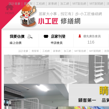
設計老爹
│
窩客幫
│
工程網
│
家事網
│
加工網
│
MIT製造網
│
MIT新聞網
│
居家大小事，找它有丿步-小工匠修繕網
我要估價
店家刊登
優先廣告會員
116
線上估價
申請會員
│
│
│
│
│
│
│
設計老爹
窩客幫
工程網
家事網
加工網
MIT製造網
MIT新聞網
清潔