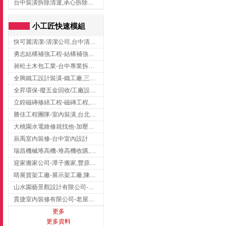
台中裝潢拆除清運,承心拆除清運工程-台中包月垃圾清運,台中工廠垃圾清運,北區裝潢拆除清運
小工匠快速模組
快可麗清潔-清潔公司,台中清潔公司,台中居家清潔
勇志結構補強工程-結構補強工程 ,桃園結構補強工程,龍潭結構補強工程
昶松土木包工業-台中專業拆除工程/挖土機出租
全興鐵工設計裝潢-鐵工廠,三峽鐵工廠,台北鐵工廠
全昇環保-廢五金回收/工廠設備收購/機械設備回收/高價收購廠房設備
立鍠磁磚修繕工程-磁磚工程,磁磚修補,新竹磁磚工程
勝佳工程團隊-室內裝潢,台北房屋裝修,三重室內裝修
大桃園水電維修就找他-加壓馬達,抽水馬達,桃園水電行,中壢水電
辰禹室內裝修-台中室內設計
瑞昌機械堆高機-堆高機收購,新北市堆高機,桃園堆高機
迎家搬家公司-潭子搬家,豐原搬家,大雅搬家,大甲搬家,台中推薦搬家,台中搬家
睛展貨架工廠-展示架工廠,陳列架,台中展示架工廠
山水園藝景觀設計有限公司-景觀工程,景觀設計,新竹園藝工程,新竹景觀設計
貫捷室內裝修有限公司-老屋翻新工程,台中老屋翻新工程,台中舊屋翻新
更多
更多資料