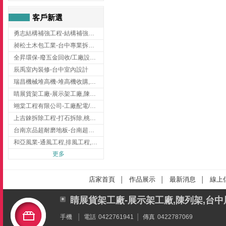
客戶新選
勇志結構補強工程-結構補強工程 ,桃園結構補強工程,龍潭結構補強工程
昶松土木包工業-台中專業拆除工程/挖土機出租
全昇環保-廢五金回收/工廠設備收購/機械設備回收/高價收購廠房設備
辰禹室內裝修-台中室內設計
瑞昌機械堆高機-堆高機收購,新北市堆高機,桃園堆高機
睛展貨架工廠-展示架工廠,陳列架,台中展示架工廠
翊棠工程有限公司-工廠配電/高雄消防機電公司
上吉錸拆除工程-打石拆除,桃園打石拆除,桃園拆除工程
台南京品超耐磨地板-台南超耐磨地板
和亞風業-通風工程,排風工程,彰化通風工程,彰化排風工程
更多
店家首頁
作品展示
最新消息
線上
│
│
│
睛展貨架工廠-展示架工廠,陳列架,台
手機
│
電話
0422761941
│
傳真
0422787069