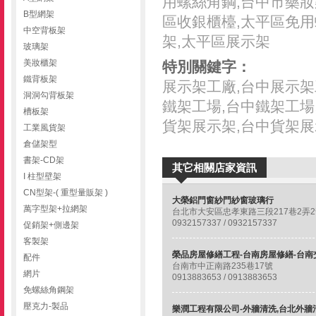
用螺絲角鋼,台中市藥妝
B型網架
區收銀櫃檯,太平區免用
中空背板架
架,太平區展示架
玻璃架
美妝櫃架
特別關鍵字：
鐵背板架
展示架工廠,台中展示架
洞洞勾背板架
鐵架工場,台中鐵架工場
槽板架
貨架展示架,台中貨架展
工業風貨架
倉儲架型
書架-CD架
其它相關店家資訊
I 柱型壁架
CN型架-( 重型量販架 )
大榮鋁門窗紗門紗窗玻璃行
萬字型架+拉網架
台北市大安區忠孝東路三段217巷2弄2
0932157337 / 0932157337
促銷架+側邊架
客製架
配件
台南市中正南路235巷17號
網片
0913883653 / 0913883653
免螺絲角鋼架
壓克力-製品