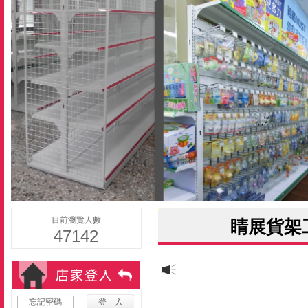
目前瀏覽人數
睛展貨架
47142
忘記密碼