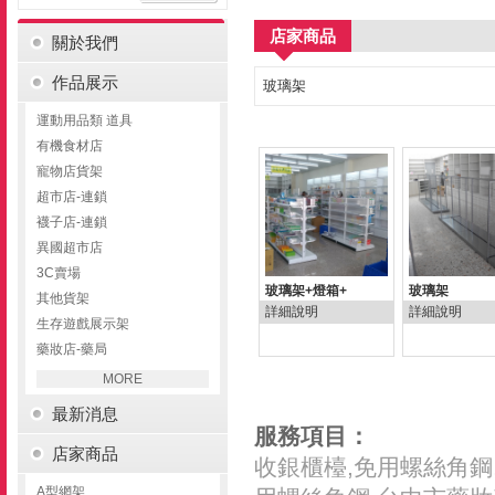
店家商品
關於我們
作品展示
玻璃架
運動用品類 道具
有機食材店
寵物店貨架
超市店-連鎖
襪子店-連鎖
異國超市店
3C賣場
玻璃架+燈箱+
玻璃架
其他貨架
詳細說明
詳細說明
生存遊戲展示架
藥妝店-藥局
MORE
最新消息
服務項目：
店家商品
收銀櫃檯,免用螺絲角鋼,
A型網架