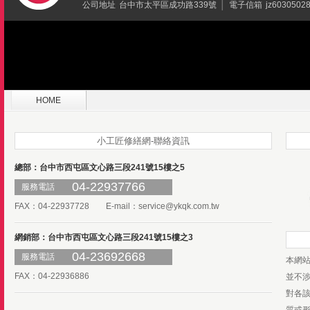
公司地址
台中市太平區成功路339號
│
電子信箱
jz6030502
HOME
小工匠修繕網-聯絡資訊
總部：台中市西屯區文心路三段241號15樓之5
04-22937766
服務電話
FAX：04-22937728 E-mail：
service@ykqk.com.tw
網銷部：台中市西屯區文心路三段241號15樓之3
04-23692668
服務電話
本網
FAX：04-22936886
並不
對各
質或