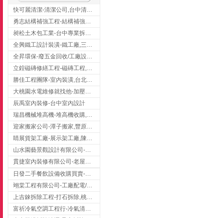
快可麗清潔-清潔公司,台中清潔公司,台中居家清潔
勇志結構補強工程-結構補強工程 ,桃園結構補強工程,龍潭結構補強工程
昶松土木包工業-台中專業拆除工程/挖土機出租
全興鐵工設計裝潢-鐵工廠,三峽鐵工廠,台北鐵工廠
全昇環保-廢五金回收/工廠設備收購/機械設備回收/高價收購廠房設備
立鍠磁磚修繕工程-磁磚工程,磁磚修補,新竹磁磚工程
勝佳工程團隊-室內裝潢,台北房屋裝修,三重室內裝修
大桃園水電維修就找他-加壓馬達,抽水馬達,桃園水電行,中壢水電
辰禹室內裝修-台中室內設計
瑞昌機械堆高機-堆高機收購,新北市堆高機,桃園堆高機
迎家搬家公司-潭子搬家,豐原搬家,大雅搬家,大甲搬家,台中推薦搬家,台中搬家
睛展貨架工廠-展示架工廠,陳列架,台中展示架工廠
山水園藝景觀設計有限公司-景觀工程,景觀設計,新竹園藝工程,新竹景觀設計
貫捷室內裝修有限公司-老屋翻新工程,台中老屋翻新工程,台中舊屋翻新
日發二手餐飲設備收購買賣-二手貨買賣,台中二手貨買賣,台中二手餐飲收購
翊棠工程有限公司-工廠配電/高雄消防機電公司
上吉錸拆除工程-打石拆除,桃園打石拆除,桃園拆除工程
富祈冷氣空調工程行-冷氣清洗,台中冷氣清洗,台中冷氣安裝,北區冷氣清洗