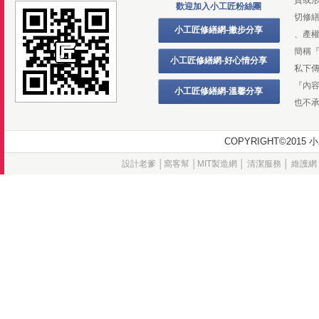
歡迎加入小工匠粉絲團
切修
小工匠修繕網-撇步分享
、產
簡稱
小工匠修繕網-好心情分享
私下
『內
小工匠修繕網-溫馨分享
也不
COPYRIGHT©20
設計老爹
│
窩客幫
│
MIT製造網
│
清潔服務
│
維護網