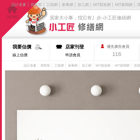
設計老爹
│
窩客幫
│
工程網
│
家事網
│
加工網
│
MIT製造網
│
MIT新聞網
│
居家大小事，找它有丿步-小工匠修繕網
我要估價
店家刊登
優先廣告會員
116
線上估價
申請會員
│
│
│
│
│
│
│
設計老爹
窩客幫
工程網
家事網
加工網
MIT製造網
MIT新聞網
清潔