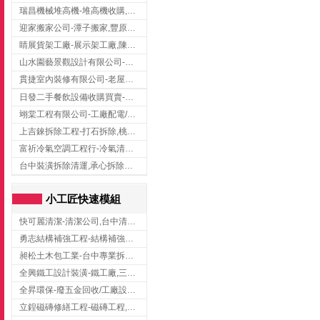
瑞昌機械堆高機-堆高機收購,新北市堆高機,桃園堆高機
迎家搬家公司-潭子搬家,豐原搬家,大雅搬家,大甲搬家,台中推薦搬家,台中搬家
睛展貨架工廠-展示架工廠,陳列架,台中展示架工廠
山水園藝景觀設計有限公司-景觀工程,景觀設計,新竹園藝工程,新竹景觀設計
貫捷室內裝修有限公司-老屋翻新工程,台中老屋翻新工程,台中舊屋翻新
日發二手餐飲設備收購買賣-二手貨買賣,台中二手貨買賣,台中二手餐飲收購
翊棠工程有限公司-工廠配電/高雄消防機電公司
上吉錸拆除工程-打石拆除,桃園打石拆除,桃園拆除工程
富祈冷氣空調工程行-冷氣清洗,台中冷氣清洗,台中冷氣安裝,北區冷氣清洗
台中裝潢拆除清運,承心拆除清運工程-台中包月垃圾清運,台中工廠垃圾清運,北區裝潢拆除清運
小工匠快速模組
快可麗清潔-清潔公司,台中清潔公司,台中居家清潔
勇志結構補強工程-結構補強工程 ,桃園結構補強工程,龍潭結構補強工程
昶松土木包工業-台中專業拆除工程/挖土機出租
全興鐵工設計裝潢-鐵工廠,三峽鐵工廠,台北鐵工廠
全昇環保-廢五金回收/工廠設備收購/機械設備回收/高價收購廠房設備
立鍠磁磚修繕工程-磁磚工程,磁磚修補,新竹磁磚工程