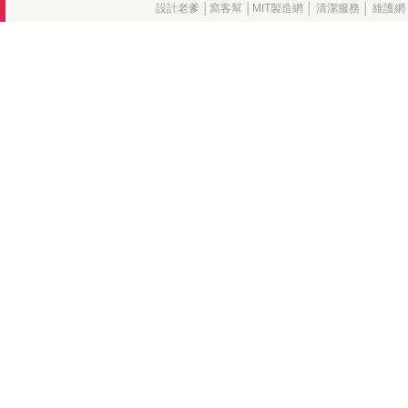
設計老爹
│
窩客幫
│
MIT製造網
│
清潔服務
│
維護網