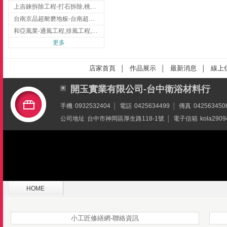
上吉錸拆除工程-打石拆除,桃園打石拆除,桃園拆除工程
台南京品超耐磨地板-台南超耐磨地板
和亞風業-通風工程,排風工程,彰化通風工程,彰化排風工程
更多
店家首頁
作品展示
最新消息
線上
│
│
│
開玉實業有限公司-台中衛浴材料行
手機
0932532404
│
電話
0425634499
│
傳真
042563450
公司地址
台中市神岡區厚生路118-1號
│
電子信箱
kola2909
HOME
小工匠修繕網-聯絡資訊