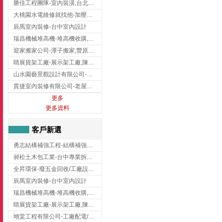
勝佳工程團隊-室內裝潢,台北房屋裝修,三重室內裝修
大桃園水電維修就找他-加壓馬達,抽水馬達,桃園水電行,中壢水電
辰禹室內裝修-台中室內設計
瑞昌機械堆高機-堆高機收購,新北市堆高機,桃園堆高機
迎家搬家公司-潭子搬家,豐原搬家,大雅搬家,大甲搬家,台中推薦搬家,台中搬家
睛展貨架工廠-展示架工廠,陳列架,台中展示架工廠
山水園藝景觀設計有限公司-景觀工程,景觀設計,新竹園藝工程,新竹景觀設計
貫捷室內裝修有限公司-老屋翻新工程,台中老屋翻新工程,台中舊屋翻新
更多
更多資料
客戶新選
勇志結構補強工程-結構補強工程 ,桃園結構補強工程,龍潭結構補強工程
昶松土木包工業-台中專業拆除工程/挖土機出租
全昇環保-廢五金回收/工廠設備收購/機械設備回收/高價收購廠房設備
辰禹室內裝修-台中室內設計
瑞昌機械堆高機-堆高機收購,新北市堆高機,桃園堆高機
睛展貨架工廠-展示架工廠,陳列架,台中展示架工廠
翊棠工程有限公司-工廠配電/高雄消防機電公司