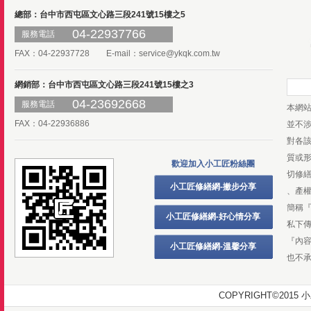
總部：台中市西屯區文心路三段241號15樓之5
04-22937766
服務電話
FAX：04-22937728 E-mail：
service@ykqk.com.tw
網銷部：台中市西屯區文心路三段241號15樓之3
04-23692668
服務電話
本網
FAX：04-22936886
並不
對各
質或
歡迎加入小工匠粉絲團
切修
小工匠修繕網-撇步分享
、產
簡稱
小工匠修繕網-好心情分享
私下
『內
小工匠修繕網-溫馨分享
也不
COPYRIGHT©20