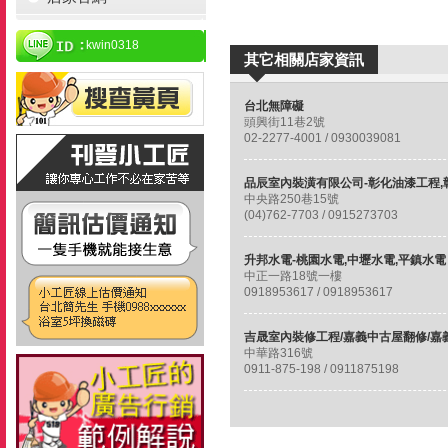
kwin0318
其它相關店家資訊
台北無障礙
頭興街11巷2號
02-2277-4001 / 0930039081
中央路250巷15號
(04)762-7703 / 0915273703
升邦水電-桃園水電,中壢水電,平鎮水電
中正一路18號一樓
0918953617 / 0918953617
中華路316號
0911-875-198 / 0911875198