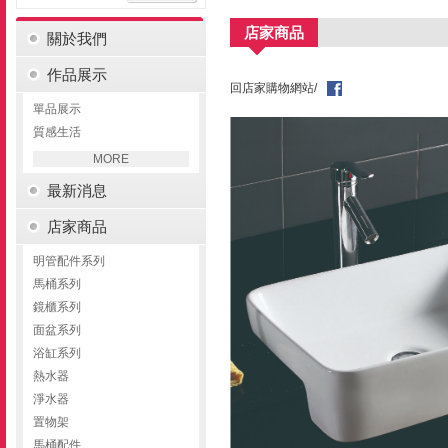
店家商品
關於我們
作品展示
回店家購物網站/
單品展示
質感生活
MORE
最新消息
店家商品
明管配件系列
馬桶系列
鏡櫃系列
面盆系列
浴缸系列
熱水器
淨水器
置物架
馬桶配件