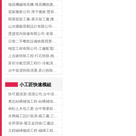
瑞昌機械堆高機-堆高機收購,新北市堆高機,桃園堆高機
迎家搬家公司-潭子搬家,豐原搬家,大雅搬家,大甲搬家,台中推薦搬家,台中搬家
睛展貨架工廠-展示架工廠,陳列架,台中展示架工廠
山水園藝景觀設計有限公司-景觀工程,景觀設計,新竹園藝工程,新竹景觀設計
貫捷室內裝修有限公司-老屋翻新工程,台中老屋翻新工程,台中舊屋翻新
日發二手餐飲設備收購買賣-二手貨買賣,台中二手貨買賣,台中二手餐飲收購
翊棠工程有限公司-工廠配電/高雄消防機電公司
上吉錸拆除工程-打石拆除,桃園打石拆除,桃園拆除工程
富祈冷氣空調工程行-冷氣清洗,台中冷氣清洗,台中冷氣安裝,北區冷氣清洗
台中裝潢拆除清運,承心拆除清運工程-台中包月垃圾清運,台中工廠垃圾清運,北區裝潢拆除清運
小工匠快速模組
快可麗清潔-清潔公司,台中清潔公司,台中居家清潔
勇志結構補強工程-結構補強工程 ,桃園結構補強工程,龍潭結構補強工程
昶松土木包工業-台中專業拆除工程/挖土機出租
全興鐵工設計裝潢-鐵工廠,三峽鐵工廠,台北鐵工廠
全昇環保-廢五金回收/工廠設備收購/機械設備回收/高價收購廠房設備
立鍠磁磚修繕工程-磁磚工程,磁磚修補,新竹磁磚工程