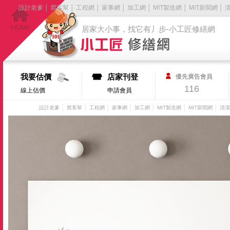
設計老爹
│
窩客幫
│
工程網
│
家事網
│
加工網
│
MIT製造網
│
MIT新聞網
│
居家大小事，找它有丿步-小工匠修繕網
我要估價
店家刊登
優先廣告會員
116
線上估價
申請會員
│
│
│
│
│
│
│
設計老爹
窩客幫
工程網
家事網
加工網
MIT製造網
MIT新聞網
清潔