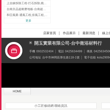
上吉錸拆除工程-打石拆除,桃園打石拆除,桃園拆除工程
台南京品超耐磨地板-台南超耐磨地板
和亞風業-通風工程,排風工程,彰化通風工程,彰化排風工程
更多
店家首頁
作品展示
最新消息
線上
│
│
│
開玉實業有限公司-台中衛浴材料行
手機
0932532404
│
電話
0425634499
│
傳真
042563450
公司地址
台中市神岡區厚生路118-1號
│
電子信箱
kola2909
HOME
小工匠修繕網-聯絡資訊