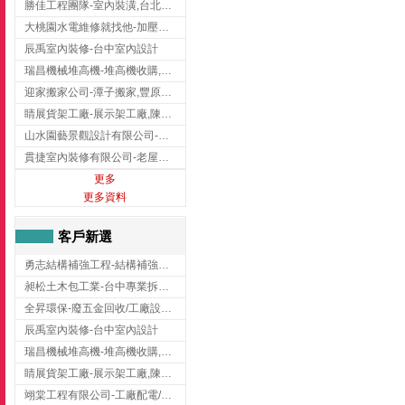
勝佳工程團隊-室內裝潢,台北房屋裝修,三重室內裝修
大桃園水電維修就找他-加壓馬達,抽水馬達,桃園水電行,中壢水電
辰禹室內裝修-台中室內設計
瑞昌機械堆高機-堆高機收購,新北市堆高機,桃園堆高機
迎家搬家公司-潭子搬家,豐原搬家,大雅搬家,大甲搬家,台中推薦搬家,台中搬家
睛展貨架工廠-展示架工廠,陳列架,台中展示架工廠
山水園藝景觀設計有限公司-景觀工程,景觀設計,新竹園藝工程,新竹景觀設計
貫捷室內裝修有限公司-老屋翻新工程,台中老屋翻新工程,台中舊屋翻新
更多
更多資料
客戶新選
勇志結構補強工程-結構補強工程 ,桃園結構補強工程,龍潭結構補強工程
昶松土木包工業-台中專業拆除工程/挖土機出租
全昇環保-廢五金回收/工廠設備收購/機械設備回收/高價收購廠房設備
辰禹室內裝修-台中室內設計
瑞昌機械堆高機-堆高機收購,新北市堆高機,桃園堆高機
睛展貨架工廠-展示架工廠,陳列架,台中展示架工廠
翊棠工程有限公司-工廠配電/高雄消防機電公司