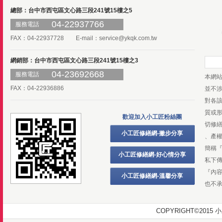
總部：台中市西屯區文心路三段241號15樓之5
04-22937766
服務電話
FAX：04-22937728 E-mail：
service@ykqk.com.tw
網銷部：台中市西屯區文心路三段241號15樓之3
04-23692668
服務電話
本網
FAX：04-22936886
並不
對各
質或
歡迎加入小工匠粉絲團
切修
小工匠修繕網-撇步分享
、產
簡稱
小工匠修繕網-好心情分享
私下
『內
小工匠修繕網-溫馨分享
也不
COPYRIGHT©20