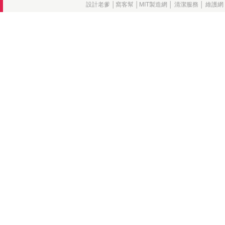
設計老爹
│
窩客幫
│
MIT製造網
│
清潔服務
│
維護網