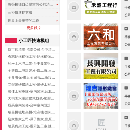
爸爸接獲自己要當阿公的消息，反應史上最可愛!!!
手
三秒快速摺衣服
公
世界上最辛苦的工作
更多影片
手
小工匠快速模組
公
快可麗清潔-清潔公司,台中清潔公司,台中居家清潔
勇志結構補強工程-結構補強工程 ,桃園結構補強工程,龍潭結構補強工程
昶松土木包工業-台中專業拆除工程/挖土機出租
手
全興鐵工設計裝潢-鐵工廠,三峽鐵工廠,台北鐵工廠
公
全昇環保-廢五金回收/工廠設備收購/機械設備回收/高價收購廠房設備
立鍠磁磚修繕工程-磁磚工程,磁磚修補,新竹磁磚工程
勝佳工程團隊-室內裝潢,台北房屋裝修,三重室內裝修
手
大桃園水電維修就找他-加壓馬達,抽水馬達,桃園水電行,中壢水電
公
辰禹室內裝修-台中室內設計
瑞昌機械堆高機-堆高機收購,新北市堆高機,桃園堆高機
迎家搬家公司-潭子搬家,豐原搬家,大雅搬家,大甲搬家,台中推薦搬家,台中搬家
手
睛展貨架工廠-展示架工廠,陳列架,台中展示架工廠