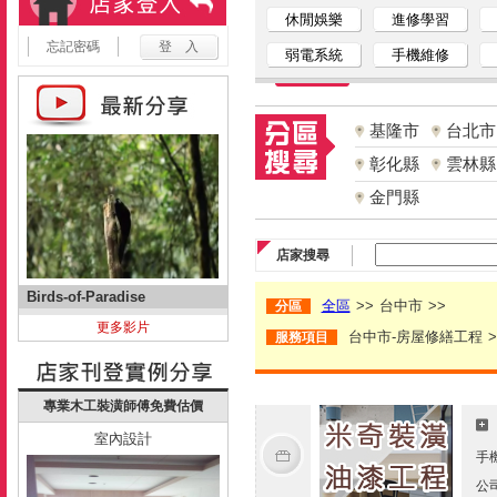
休閒娛樂
進修學習
忘記密碼
弱電系統
手機維修
基隆市
台北市
彰化縣
雲林縣
金門縣
店家搜尋
Birds-of-Paradise
全區
>>
台中市
>>
分區
更多影片
台中市-房屋修繕工程
>
服務項目
專業木工裝潢師傅免費估價
室內設計
手
公