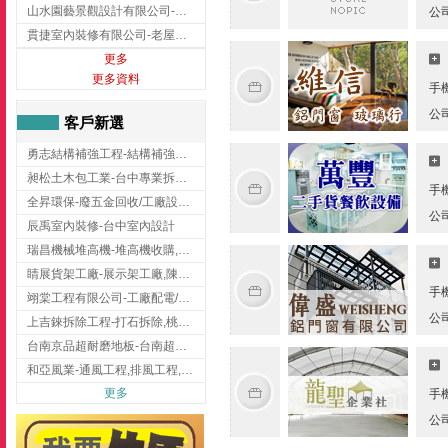
山水園藝景觀設計有限公司-景觀工程,景觀設計,新竹園藝工程,新竹景觀設計
公
貫捷室內裝修有限公司-老屋翻新工程,台中老屋翻新工程,台中舊屋翻新
更多
更多資料
手
公
客戶新選
勇志結構補強工程-結構補強工程 ,桃園結構補強工程,龍潭結構補強工程
昶松土木包工業-台中專業拆除工程/挖土機出租
手
全昇環保-廢五金回收/工廠設備收購/機械設備回收/高價收購廠房設備
公
辰禹室內裝修-台中室內設計
瑞昌機械堆高機-堆高機收購,新北市堆高機,桃園堆高機
睛展貨架工廠-展示架工廠,陳列架,台中展示架工廠
手
翊棠工程有限公司-工廠配電/高雄消防機電公司
公
上吉錸拆除工程-打石拆除,桃園打石拆除,桃園拆除工程
台南京品超耐磨地板-台南超耐磨地板
和亞風業-通風工程,排風工程,彰化通風工程,彰化排風工程
更多
手
公