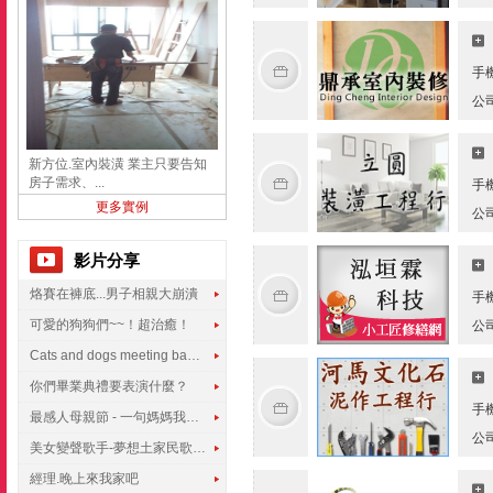
手
公
新方位.室內裝潢 業主只要告知
房子需求、...
手
更多實例
公
影片分享
烙賽在褲底...男子相親大崩潰
手
可愛的狗狗們~~！超治癒！
公
Cats and dogs meeting babies for the first time
你們畢業典禮要表演什麼？
手
最感人母親節 - 一句媽媽我愛你
公
美女變聲歌手-夢想土家民歌傳遍世界
經理.晚上來我家吧