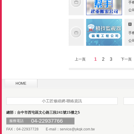
手
公
手
公
1
2
3
上一頁
下一頁
HOME
小工匠修繕網-聯絡資訊
總部：台中市西屯區文心路三段241號15樓之5
04-22937766
服務電話
FAX：04-22937728 E-mail：
service@ykqk.com.tw