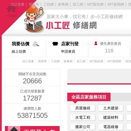
設計老爹
│
窩客幫
│
工程網
│
家事網
│
加工網
│
MIT製造網
│
MIT新聞網
│
居家大小事，找它有丿步-小工匠修繕網
我要估價
店家刊登
優先廣告會員
116
線上估價
申請會員
│
│
│
│
│
│
│
設計老爹
窩客幫
工程網
家事網
加工網
MIT製造網
MIT新聞網
清潔
關鍵字在首頁組數
20666
已成功發案數量
17287
全區店家服務項目
房屋修繕
土木建築
總瀏覽人數
53871505
水電工程
建築材料
搬家公司
電器維修