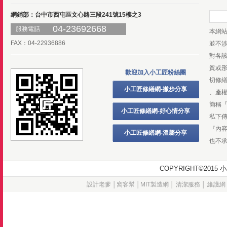
網銷部：台中市西屯區文心路三段241號15樓之3
04-23692668
服務電話
本網
FAX：04-22936886
並不
對各
質或
歡迎加入小工匠粉絲團
切修
小工匠修繕網-撇步分享
、產
簡稱
小工匠修繕網-好心情分享
私下
『內
小工匠修繕網-溫馨分享
也不
COPYRIGHT©20
設計老爹
│
窩客幫
│
MIT製造網
│
清潔服務
│
維護網